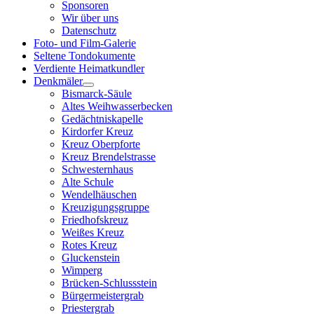
Sponsoren
Wir über uns
Datenschutz
Foto- und Film-Galerie
Seltene Tondokumente
Verdiente Heimatkundler
Denkmäler
Bismarck-Säule
Altes Weihwasserbecken
Gedächtniskapelle
Kirdorfer Kreuz
Kreuz Oberpforte
Kreuz Brendelstrasse
Schwesternhaus
Alte Schule
Wendelhäuschen
Kreuzigungsgruppe
Friedhofskreuz
Weißes Kreuz
Rotes Kreuz
Gluckenstein
Wimperg
Brücken-Schlussstein
Bürgermeistergrab
Priestergrab