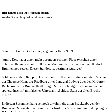
Hier könnte auch Ihre Werbung stehen!
Werden Sie mit Mitglied im Museumsverein.
Standort: Untere Bachstrasse, gegenüber Haus-Nr.19
(Anm.: Dort hat er einen nicht besonders schönen Platz zwischen einer
Telefonzelle und einem Briefkasten. Man könnte ihn eventuell am Kirdorfer
Brunnen neu setzen. Dieser Standort ist bestimmt würdiger.)
Schlussstein der 1826 projektierten, um 1830 in Verbindung mit dem Ausbau
der Chaussee Homburg-Friedberg unter Landgraf Ludwig über den Kirdorfer
Bach errichteten Brücke. Keilförmiger Stein mit landgräflichem Wappen und
späterer Inschrift mit falscher Jahreszahl: „Schluss-Stein der alten Brücke
1867.“
In diesem Zusammenhang sei noch erwähnt, die alten Brückenbogen der
Brücke am Schwesternhaus und in der Kirdorfer Strasse sind unter der jetzigen