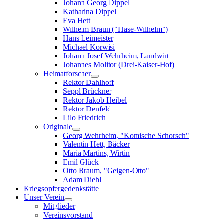
Johann Georg Dippel
Katharina Dippel
Eva Hett
Wilhelm Braun ("Hase-Wilhelm")
Hans Leimeister
Michael Korwisi
Johann Josef Wehrheim, Landwirt
Johannes Molitor (Drei-Kaiser-Hof)
Heimatforscher
Rektor Dahlhoff
Seppl Brückner
Rektor Jakob Heibel
Rektor Denfeld
Lilo Friedrich
Originale
Georg Wehrheim, "Komische Schorsch"
Valentin Hett, Bäcker
Maria Martins, Wirtin
Emil Glück
Otto Braum, "Geigen-Otto"
Adam Diehl
Kriegsopfergedenkstätte
Unser Verein
Mitglieder
Vereinsvorstand