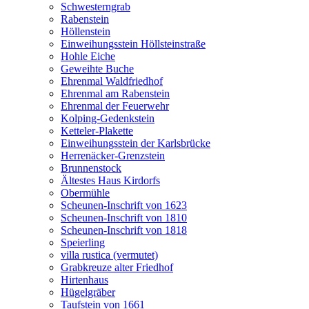
Schwesterngrab
Rabenstein
Höllenstein
Einweihungsstein Höllsteinstraße
Hohle Eiche
Geweihte Buche
Ehrenmal Waldfriedhof
Ehrenmal am Rabenstein
Ehrenmal der Feuerwehr
Kolping-Gedenkstein
Ketteler-Plakette
Einweihungsstein der Karlsbrücke
Herrenäcker-Grenzstein
Brunnenstock
Ältestes Haus Kirdorfs
Obermühle
Scheunen-Inschrift von 1623
Scheunen-Inschrift von 1810
Scheunen-Inschrift von 1818
Speierling
villa rustica (vermutet)
Grabkreuze alter Friedhof
Hirtenhaus
Hügelgräber
Taufstein von 1661