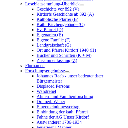
Loseblattsammlung-Überblick
Geschichte vor 892 (V)
Kirdorfs Geschichte ab 892 (A)
Katholische Pfarrei (B)
Kath. Kirchengebäude (C)
Ev. Pfarrei (D)
Eigenarten (E)
Eigene Familie (F)
Landgrafschaft (G)
Ort und Pfarrei Kirdorf 1940 (H)
Bücher und Schriften (K + M)
Zusammenfassung (Z)
Flurnamen
Forschungsergebnisse
Johannes Raab - unser bedeutendster
Bürgermeister
Displaced Persons
Wandrelief
Ahnen- und Familienforschung
Dr. med. Weber
Eingemeindungsvertrag
Einbindung der kath. Pfarrei
Fahne der AG Unser Kirdorf
Auswanderer 1786-1934
Feuerwehr-Männer