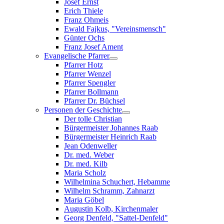
Josef Ernst
Erich Thiele
Franz Ohmeis
Ewald Fajkus, "Vereinsmensch"
Günter Ochs
Franz Josef Ament
Evangelische Pfarrer
Pfarrer Hotz
Pfarrer Wenzel
Pfarrer Spengler
Pfarrer Bollmann
Pfarrer Dr. Büchsel
Personen der Geschichte
Der tolle Christian
Bürgermeister Johannes Raab
Bürgermeister Heinrich Raab
Jean Odenweller
Dr. med. Weber
Dr. med. Kilb
Maria Scholz
Wilhelmina Schuchert, Hebamme
Wilhelm Schramm, Zahnarzt
Maria Göbel
Augustin Kolb, Kirchenmaler
Georg Denfeld, "Sattel-Denfeld"