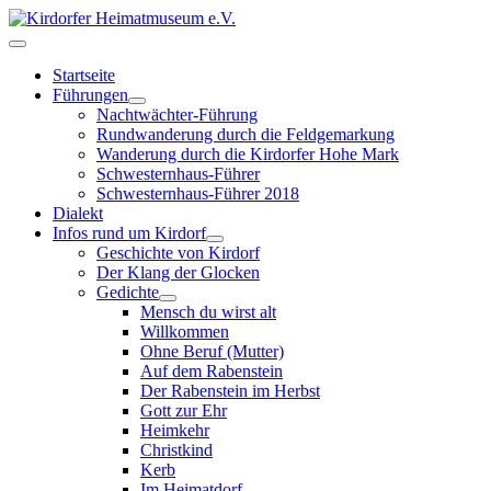
Startseite
Führungen
Nachtwächter-Führung
Rundwanderung durch die Feldgemarkung
Wanderung durch die Kirdorfer Hohe Mark
Schwesternhaus-Führer
Schwesternhaus-Führer 2018
Dialekt
Infos rund um Kirdorf
Geschichte von Kirdorf
Der Klang der Glocken
Gedichte
Mensch du wirst alt
Willkommen
Ohne Beruf (Mutter)
Auf dem Rabenstein
Der Rabenstein im Herbst
Gott zur Ehr
Heimkehr
Christkind
Kerb
Im Heimatdorf