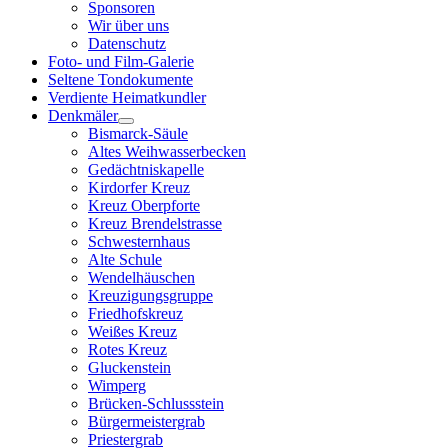
Sponsoren
Wir über uns
Datenschutz
Foto- und Film-Galerie
Seltene Tondokumente
Verdiente Heimatkundler
Denkmäler
Bismarck-Säule
Altes Weihwasserbecken
Gedächtniskapelle
Kirdorfer Kreuz
Kreuz Oberpforte
Kreuz Brendelstrasse
Schwesternhaus
Alte Schule
Wendelhäuschen
Kreuzigungsgruppe
Friedhofskreuz
Weißes Kreuz
Rotes Kreuz
Gluckenstein
Wimperg
Brücken-Schlussstein
Bürgermeistergrab
Priestergrab