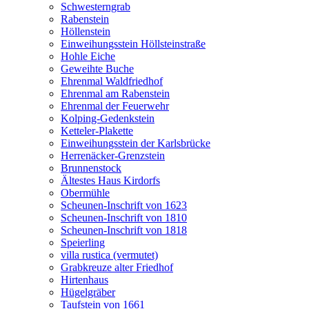
Schwesterngrab
Rabenstein
Höllenstein
Einweihungsstein Höllsteinstraße
Hohle Eiche
Geweihte Buche
Ehrenmal Waldfriedhof
Ehrenmal am Rabenstein
Ehrenmal der Feuerwehr
Kolping-Gedenkstein
Ketteler-Plakette
Einweihungsstein der Karlsbrücke
Herrenäcker-Grenzstein
Brunnenstock
Ältestes Haus Kirdorfs
Obermühle
Scheunen-Inschrift von 1623
Scheunen-Inschrift von 1810
Scheunen-Inschrift von 1818
Speierling
villa rustica (vermutet)
Grabkreuze alter Friedhof
Hirtenhaus
Hügelgräber
Taufstein von 1661