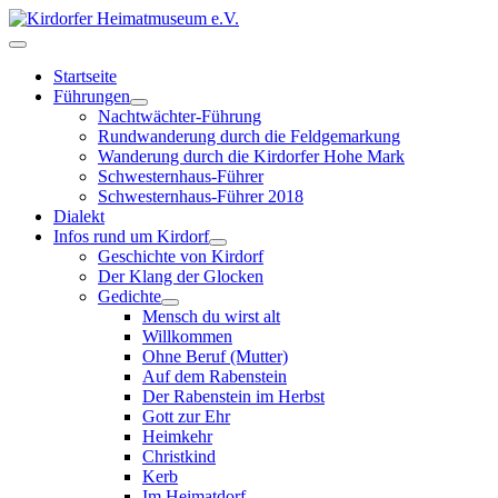
Startseite
Führungen
Nachtwächter-Führung
Rundwanderung durch die Feldgemarkung
Wanderung durch die Kirdorfer Hohe Mark
Schwesternhaus-Führer
Schwesternhaus-Führer 2018
Dialekt
Infos rund um Kirdorf
Geschichte von Kirdorf
Der Klang der Glocken
Gedichte
Mensch du wirst alt
Willkommen
Ohne Beruf (Mutter)
Auf dem Rabenstein
Der Rabenstein im Herbst
Gott zur Ehr
Heimkehr
Christkind
Kerb
Im Heimatdorf