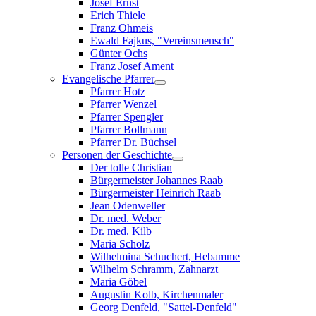
Josef Ernst
Erich Thiele
Franz Ohmeis
Ewald Fajkus, "Vereinsmensch"
Günter Ochs
Franz Josef Ament
Evangelische Pfarrer
Pfarrer Hotz
Pfarrer Wenzel
Pfarrer Spengler
Pfarrer Bollmann
Pfarrer Dr. Büchsel
Personen der Geschichte
Der tolle Christian
Bürgermeister Johannes Raab
Bürgermeister Heinrich Raab
Jean Odenweller
Dr. med. Weber
Dr. med. Kilb
Maria Scholz
Wilhelmina Schuchert, Hebamme
Wilhelm Schramm, Zahnarzt
Maria Göbel
Augustin Kolb, Kirchenmaler
Georg Denfeld, "Sattel-Denfeld"