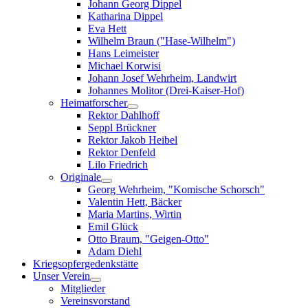
Johann Georg Dippel
Katharina Dippel
Eva Hett
Wilhelm Braun ("Hase-Wilhelm")
Hans Leimeister
Michael Korwisi
Johann Josef Wehrheim, Landwirt
Johannes Molitor (Drei-Kaiser-Hof)
Heimatforscher
Rektor Dahlhoff
Seppl Brückner
Rektor Jakob Heibel
Rektor Denfeld
Lilo Friedrich
Originale
Georg Wehrheim, "Komische Schorsch"
Valentin Hett, Bäcker
Maria Martins, Wirtin
Emil Glück
Otto Braum, "Geigen-Otto"
Adam Diehl
Kriegsopfergedenkstätte
Unser Verein
Mitglieder
Vereinsvorstand