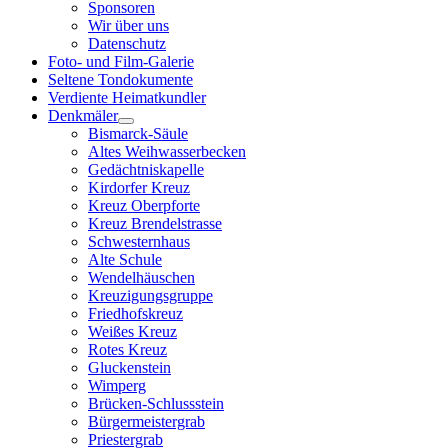
Sponsoren
Wir über uns
Datenschutz
Foto- und Film-Galerie
Seltene Tondokumente
Verdiente Heimatkundler
Denkmäler
Bismarck-Säule
Altes Weihwasserbecken
Gedächtniskapelle
Kirdorfer Kreuz
Kreuz Oberpforte
Kreuz Brendelstrasse
Schwesternhaus
Alte Schule
Wendelhäuschen
Kreuzigungsgruppe
Friedhofskreuz
Weißes Kreuz
Rotes Kreuz
Gluckenstein
Wimperg
Brücken-Schlussstein
Bürgermeistergrab
Priestergrab