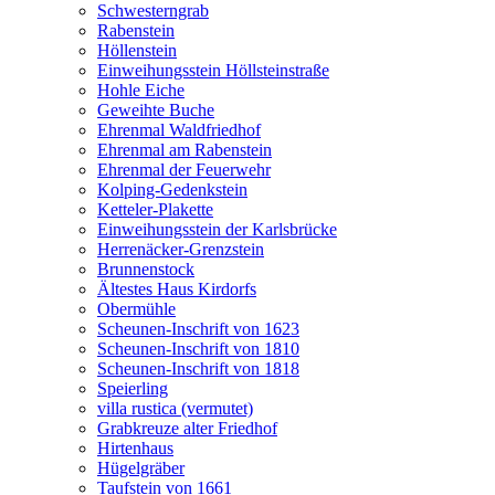
Schwesterngrab
Rabenstein
Höllenstein
Einweihungsstein Höllsteinstraße
Hohle Eiche
Geweihte Buche
Ehrenmal Waldfriedhof
Ehrenmal am Rabenstein
Ehrenmal der Feuerwehr
Kolping-Gedenkstein
Ketteler-Plakette
Einweihungsstein der Karlsbrücke
Herrenäcker-Grenzstein
Brunnenstock
Ältestes Haus Kirdorfs
Obermühle
Scheunen-Inschrift von 1623
Scheunen-Inschrift von 1810
Scheunen-Inschrift von 1818
Speierling
villa rustica (vermutet)
Grabkreuze alter Friedhof
Hirtenhaus
Hügelgräber
Taufstein von 1661