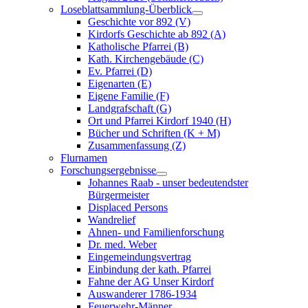
Loseblattsammlung-Überblick
Geschichte vor 892 (V)
Kirdorfs Geschichte ab 892 (A)
Katholische Pfarrei (B)
Kath. Kirchengebäude (C)
Ev. Pfarrei (D)
Eigenarten (E)
Eigene Familie (F)
Landgrafschaft (G)
Ort und Pfarrei Kirdorf 1940 (H)
Bücher und Schriften (K + M)
Zusammenfassung (Z)
Flurnamen
Forschungsergebnisse
Johannes Raab - unser bedeutendster
Bürgermeister
Displaced Persons
Wandrelief
Ahnen- und Familienforschung
Dr. med. Weber
Eingemeindungsvertrag
Einbindung der kath. Pfarrei
Fahne der AG Unser Kirdorf
Auswanderer 1786-1934
Feuerwehr-Männer