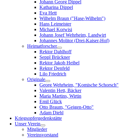
Johann Georg Dippel
Katharina Dippel
Eva Hett
Wilhelm Braun ("Hase-Wilhelm")
Hans Leimeister
Michael Korwisi
Johann Josef Wehrheim, Landwirt
Johannes Molitor (Drei-Kaiser-Hof)
Heimatforscher
Rektor Dahlhoff
Seppl Brückner
Rektor Jakob Heibel
Rektor Denfeld
Lilo Friedrich
Originale
Georg Wehrheim, "Komische Schorsch"
Valentin Hett, Bäcker
Maria Martins, Wirtin
Emil Glück
Otto Braum, "Geigen-Otto"
Adam Diehl
Kriegsopfergedenkstätte
Unser Verein
Mitglieder
Vereinsvorstand