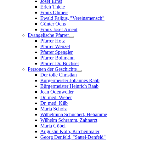
Josef Ernst
Erich Thiele
Franz Ohmeis
Ewald Fajkus, "Vereinsmensch"
Günter Ochs
Franz Josef Ament
Evangelische Pfarrer
Pfarrer Hotz
Pfarrer Wenzel
Pfarrer Spengler
Pfarrer Bollmann
Pfarrer Dr. Büchsel
Personen der Geschichte
Der tolle Christian
Bürgermeister Johannes Raab
Bürgermeister Heinrich Raab
Jean Odenweller
Dr. med. Weber
Dr. med. Kilb
Maria Scholz
Wilhelmina Schuchert, Hebamme
Wilhelm Schramm, Zahnarzt
Maria Göbel
Augustin Kolb, Kirchenmaler
Georg Denfeld, "Sattel-Denfeld"