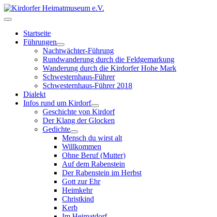
Startseite
Führungen
Nachtwächter-Führung
Rundwanderung durch die Feldgemarkung
Wanderung durch die Kirdorfer Hohe Mark
Schwesternhaus-Führer
Schwesternhaus-Führer 2018
Dialekt
Infos rund um Kirdorf
Geschichte von Kirdorf
Der Klang der Glocken
Gedichte
Mensch du wirst alt
Willkommen
Ohne Beruf (Mutter)
Auf dem Rabenstein
Der Rabenstein im Herbst
Gott zur Ehr
Heimkehr
Christkind
Kerb
Im Heimatdorf