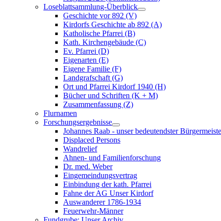
Loseblattsammlung-Überblick
Geschichte vor 892 (V)
Kirdorfs Geschichte ab 892 (A)
Katholische Pfarrei (B)
Kath. Kirchengebäude (C)
Ev. Pfarrei (D)
Eigenarten (E)
Eigene Familie (F)
Landgrafschaft (G)
Ort und Pfarrei Kirdorf 1940 (H)
Bücher und Schriften (K + M)
Zusammenfassung (Z)
Flurnamen
Forschungsergebnisse
Johannes Raab - unser bedeutendster Bürgermeiste
Displaced Persons
Wandrelief
Ahnen- und Familienforschung
Dr. med. Weber
Eingemeindungsvertrag
Einbindung der kath. Pfarrei
Fahne der AG Unser Kirdorf
Auswanderer 1786-1934
Feuerwehr-Männer
Fundgrube: Unser Archiv