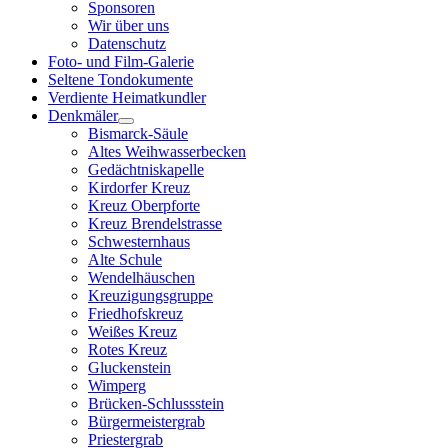
Sponsoren
Wir über uns
Datenschutz
Foto- und Film-Galerie
Seltene Tondokumente
Verdiente Heimatkundler
Denkmäler
Bismarck-Säule
Altes Weihwasserbecken
Gedächtniskapelle
Kirdorfer Kreuz
Kreuz Oberpforte
Kreuz Brendelstrasse
Schwesternhaus
Alte Schule
Wendelhäuschen
Kreuzigungsgruppe
Friedhofskreuz
Weißes Kreuz
Rotes Kreuz
Gluckenstein
Wimperg
Brücken-Schlussstein
Bürgermeistergrab
Priestergrab