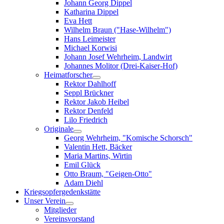
Johann Georg Dippel
Katharina Dippel
Eva Hett
Wilhelm Braun ("Hase-Wilhelm")
Hans Leimeister
Michael Korwisi
Johann Josef Wehrheim, Landwirt
Johannes Molitor (Drei-Kaiser-Hof)
Heimatforscher
Rektor Dahlhoff
Seppl Brückner
Rektor Jakob Heibel
Rektor Denfeld
Lilo Friedrich
Originale
Georg Wehrheim, "Komische Schorsch"
Valentin Hett, Bäcker
Maria Martins, Wirtin
Emil Glück
Otto Braum, "Geigen-Otto"
Adam Diehl
Kriegsopfergedenkstätte
Unser Verein
Mitglieder
Vereinsvorstand