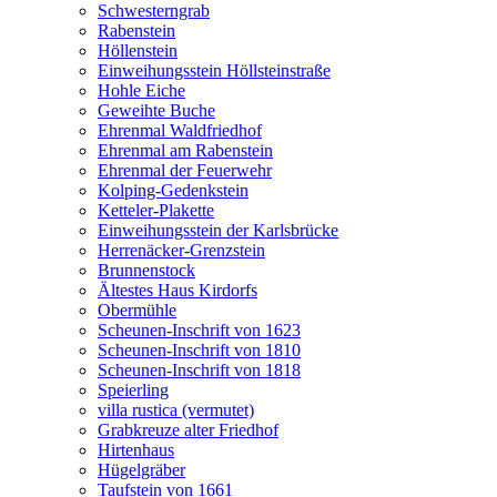
Schwesterngrab
Rabenstein
Höllenstein
Einweihungsstein Höllsteinstraße
Hohle Eiche
Geweihte Buche
Ehrenmal Waldfriedhof
Ehrenmal am Rabenstein
Ehrenmal der Feuerwehr
Kolping-Gedenkstein
Ketteler-Plakette
Einweihungsstein der Karlsbrücke
Herrenäcker-Grenzstein
Brunnenstock
Ältestes Haus Kirdorfs
Obermühle
Scheunen-Inschrift von 1623
Scheunen-Inschrift von 1810
Scheunen-Inschrift von 1818
Speierling
villa rustica (vermutet)
Grabkreuze alter Friedhof
Hirtenhaus
Hügelgräber
Taufstein von 1661