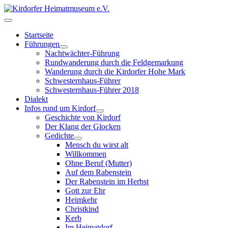
Startseite
Führungen
Nachtwächter-Führung
Rundwanderung durch die Feldgemarkung
Wanderung durch die Kirdorfer Hohe Mark
Schwesternhaus-Führer
Schwesternhaus-Führer 2018
Dialekt
Infos rund um Kirdorf
Geschichte von Kirdorf
Der Klang der Glocken
Gedichte
Mensch du wirst alt
Willkommen
Ohne Beruf (Mutter)
Auf dem Rabenstein
Der Rabenstein im Herbst
Gott zur Ehr
Heimkehr
Christkind
Kerb
Im Heimatdorf