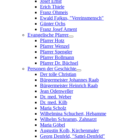
Josef Ernst
Erich Thiele
Franz Ohmeis
Ewald Fajkus, "Vereinsmensch"
Günter Ochs
Franz Josef Ament
Evangelische Pfarrer
Pfarrer Hotz
Pfarrer Wenzel
Pfarrer Spengler
Pfarrer Bollmann
Pfarrer Dr. Büchsel
Personen der Geschichte
Der tolle Christian
Bürgermeister Johannes Raab
Bürgermeister Heinrich Raab
Jean Odenweller
Dr. med. Weber
Dr. med. Kilb
Maria Scholz
Wilhelmina Schuchert, Hebamme
Wilhelm Schramm, Zahnarzt
Maria Göbel
Augustin Kolb, Kirchenmaler
Georg Denfeld, "Sattel-Denfeld"