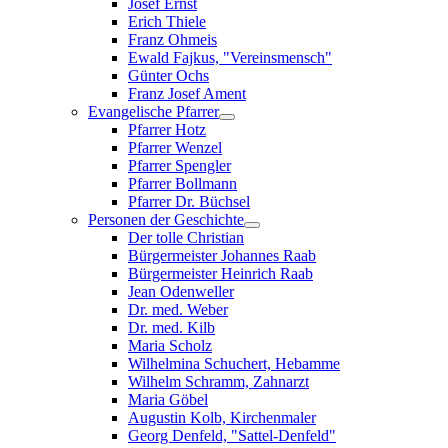
Josef Ernst
Erich Thiele
Franz Ohmeis
Ewald Fajkus, "Vereinsmensch"
Günter Ochs
Franz Josef Ament
Evangelische Pfarrer
Pfarrer Hotz
Pfarrer Wenzel
Pfarrer Spengler
Pfarrer Bollmann
Pfarrer Dr. Büchsel
Personen der Geschichte
Der tolle Christian
Bürgermeister Johannes Raab
Bürgermeister Heinrich Raab
Jean Odenweller
Dr. med. Weber
Dr. med. Kilb
Maria Scholz
Wilhelmina Schuchert, Hebamme
Wilhelm Schramm, Zahnarzt
Maria Göbel
Augustin Kolb, Kirchenmaler
Georg Denfeld, "Sattel-Denfeld"