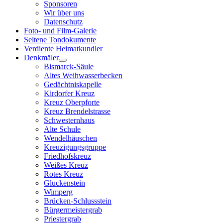
Sponsoren
Wir über uns
Datenschutz
Foto- und Film-Galerie
Seltene Tondokumente
Verdiente Heimatkundler
Denkmäler
Bismarck-Säule
Altes Weihwasserbecken
Gedächtniskapelle
Kirdorfer Kreuz
Kreuz Oberpforte
Kreuz Brendelstrasse
Schwesternhaus
Alte Schule
Wendelhäuschen
Kreuzigungsgruppe
Friedhofskreuz
Weißes Kreuz
Rotes Kreuz
Gluckenstein
Wimperg
Brücken-Schlussstein
Bürgermeistergrab
Priestergrab