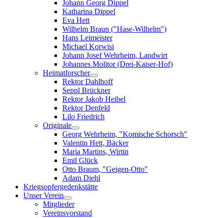
Johann Georg Dippel
Katharina Dippel
Eva Hett
Wilhelm Braun ("Hase-Wilhelm")
Hans Leimeister
Michael Korwisi
Johann Josef Wehrheim, Landwirt
Johannes Molitor (Drei-Kaiser-Hof)
Heimatforscher
Rektor Dahlhoff
Seppl Brückner
Rektor Jakob Heibel
Rektor Denfeld
Lilo Friedrich
Originale
Georg Wehrheim, "Komische Schorsch"
Valentin Hett, Bäcker
Maria Martins, Wirtin
Emil Glück
Otto Braum, "Geigen-Otto"
Adam Diehl
Kriegsopfergedenkstätte
Unser Verein
Mitglieder
Vereinsvorstand