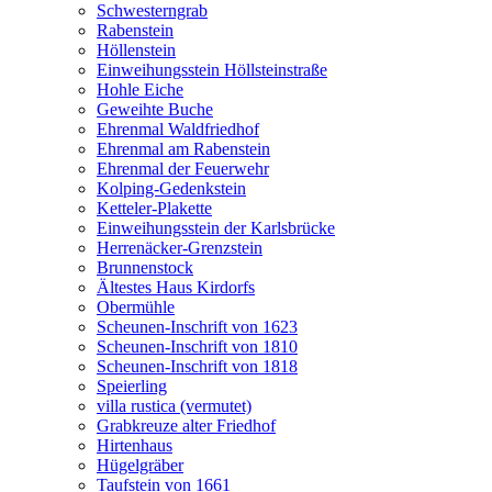
Schwesterngrab
Rabenstein
Höllenstein
Einweihungsstein Höllsteinstraße
Hohle Eiche
Geweihte Buche
Ehrenmal Waldfriedhof
Ehrenmal am Rabenstein
Ehrenmal der Feuerwehr
Kolping-Gedenkstein
Ketteler-Plakette
Einweihungsstein der Karlsbrücke
Herrenäcker-Grenzstein
Brunnenstock
Ältestes Haus Kirdorfs
Obermühle
Scheunen-Inschrift von 1623
Scheunen-Inschrift von 1810
Scheunen-Inschrift von 1818
Speierling
villa rustica (vermutet)
Grabkreuze alter Friedhof
Hirtenhaus
Hügelgräber
Taufstein von 1661