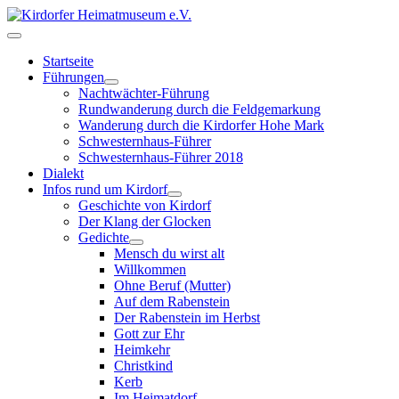
Startseite
Führungen
Nachtwächter-Führung
Rundwanderung durch die Feldgemarkung
Wanderung durch die Kirdorfer Hohe Mark
Schwesternhaus-Führer
Schwesternhaus-Führer 2018
Dialekt
Infos rund um Kirdorf
Geschichte von Kirdorf
Der Klang der Glocken
Gedichte
Mensch du wirst alt
Willkommen
Ohne Beruf (Mutter)
Auf dem Rabenstein
Der Rabenstein im Herbst
Gott zur Ehr
Heimkehr
Christkind
Kerb
Im Heimatdorf