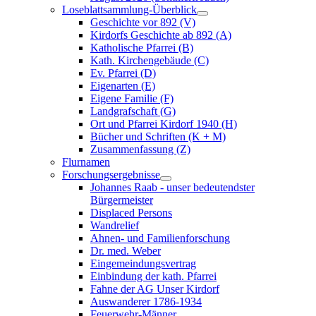
Loseblattsammlung-Überblick
Geschichte vor 892 (V)
Kirdorfs Geschichte ab 892 (A)
Katholische Pfarrei (B)
Kath. Kirchengebäude (C)
Ev. Pfarrei (D)
Eigenarten (E)
Eigene Familie (F)
Landgrafschaft (G)
Ort und Pfarrei Kirdorf 1940 (H)
Bücher und Schriften (K + M)
Zusammenfassung (Z)
Flurnamen
Forschungsergebnisse
Johannes Raab - unser bedeutendster
Bürgermeister
Displaced Persons
Wandrelief
Ahnen- und Familienforschung
Dr. med. Weber
Eingemeindungsvertrag
Einbindung der kath. Pfarrei
Fahne der AG Unser Kirdorf
Auswanderer 1786-1934
Feuerwehr-Männer