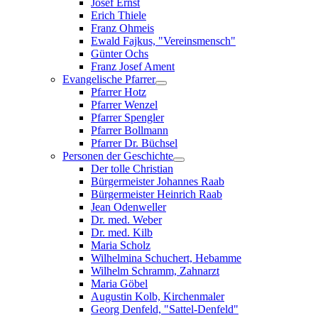
Josef Ernst
Erich Thiele
Franz Ohmeis
Ewald Fajkus, "Vereinsmensch"
Günter Ochs
Franz Josef Ament
Evangelische Pfarrer
Pfarrer Hotz
Pfarrer Wenzel
Pfarrer Spengler
Pfarrer Bollmann
Pfarrer Dr. Büchsel
Personen der Geschichte
Der tolle Christian
Bürgermeister Johannes Raab
Bürgermeister Heinrich Raab
Jean Odenweller
Dr. med. Weber
Dr. med. Kilb
Maria Scholz
Wilhelmina Schuchert, Hebamme
Wilhelm Schramm, Zahnarzt
Maria Göbel
Augustin Kolb, Kirchenmaler
Georg Denfeld, "Sattel-Denfeld"