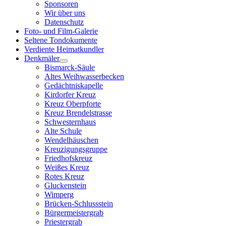
Sponsoren
Wir über uns
Datenschutz
Foto- und Film-Galerie
Seltene Tondokumente
Verdiente Heimatkundler
Denkmäler
Bismarck-Säule
Altes Weihwasserbecken
Gedächtniskapelle
Kirdorfer Kreuz
Kreuz Oberpforte
Kreuz Brendelstrasse
Schwesternhaus
Alte Schule
Wendelhäuschen
Kreuzigungsgruppe
Friedhofskreuz
Weißes Kreuz
Rotes Kreuz
Gluckenstein
Wimperg
Brücken-Schlussstein
Bürgermeistergrab
Priestergrab