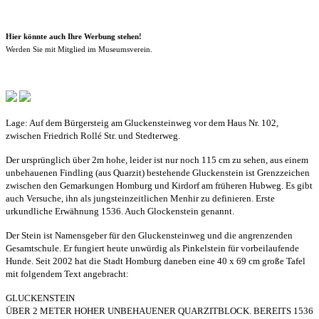
Hier könnte auch Ihre Werbung stehen!
Werden Sie mit Mitglied im Museumsverein.
Lage: Auf dem Bürgersteig am Gluckensteinweg vor dem Haus Nr. 102,
zwischen Friedrich Rollé Str. und Stedterweg.
Der ursprünglich über 2m hohe, leider ist nur noch 115 cm zu sehen, aus einem
unbehauenen Findling (aus Quarzit) bestehende Gluckenstein ist Grenzzeichen
zwischen den Gemarkungen Homburg und Kirdorf am früheren Hubweg. Es gibt
auch Versuche, ihn als jungsteinzeitlichen Menhir zu definieren. Erste
urkundliche Erwähnung 1536. Auch Glockenstein genannt.
Der Stein ist Namensgeber für den Gluckensteinweg und die angrenzenden
Gesamtschule. Er fungiert heute unwürdig als Pinkelstein für vorbeilaufende
Hunde. Seit 2002 hat die Stadt Homburg daneben eine 40 x 69 cm große Tafel
mit folgendem Text angebracht:
GLUCKENSTEIN
ÜBER 2 METER HOHER UNBEHAUENER QUARZITBLOCK. BEREITS 1536