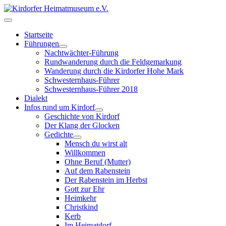
Startseite
Führungen
Nachtwächter-Führung
Rundwanderung durch die Feldgemarkung
Wanderung durch die Kirdorfer Hohe Mark
Schwesternhaus-Führer
Schwesternhaus-Führer 2018
Dialekt
Infos rund um Kirdorf
Geschichte von Kirdorf
Der Klang der Glocken
Gedichte
Mensch du wirst alt
Willkommen
Ohne Beruf (Mutter)
Auf dem Rabenstein
Der Rabenstein im Herbst
Gott zur Ehr
Heimkehr
Christkind
Kerb
Im Heimatdorf