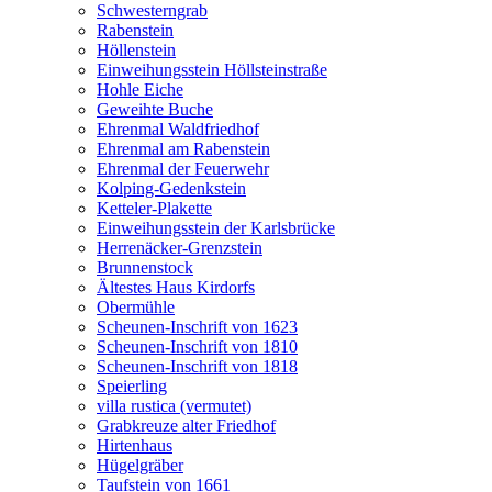
Schwesterngrab
Rabenstein
Höllenstein
Einweihungsstein Höllsteinstraße
Hohle Eiche
Geweihte Buche
Ehrenmal Waldfriedhof
Ehrenmal am Rabenstein
Ehrenmal der Feuerwehr
Kolping-Gedenkstein
Ketteler-Plakette
Einweihungsstein der Karlsbrücke
Herrenäcker-Grenzstein
Brunnenstock
Ältestes Haus Kirdorfs
Obermühle
Scheunen-Inschrift von 1623
Scheunen-Inschrift von 1810
Scheunen-Inschrift von 1818
Speierling
villa rustica (vermutet)
Grabkreuze alter Friedhof
Hirtenhaus
Hügelgräber
Taufstein von 1661