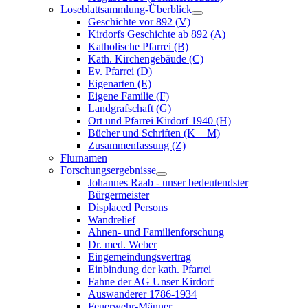
Loseblattsammlung-Überblick
Geschichte vor 892 (V)
Kirdorfs Geschichte ab 892 (A)
Katholische Pfarrei (B)
Kath. Kirchengebäude (C)
Ev. Pfarrei (D)
Eigenarten (E)
Eigene Familie (F)
Landgrafschaft (G)
Ort und Pfarrei Kirdorf 1940 (H)
Bücher und Schriften (K + M)
Zusammenfassung (Z)
Flurnamen
Forschungsergebnisse
Johannes Raab - unser bedeutendster
Bürgermeister
Displaced Persons
Wandrelief
Ahnen- und Familienforschung
Dr. med. Weber
Eingemeindungsvertrag
Einbindung der kath. Pfarrei
Fahne der AG Unser Kirdorf
Auswanderer 1786-1934
Feuerwehr-Männer