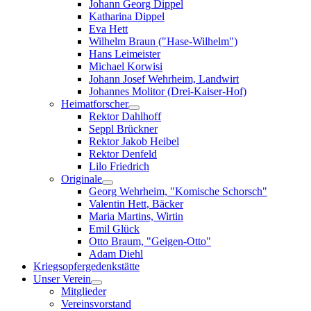
Johann Georg Dippel
Katharina Dippel
Eva Hett
Wilhelm Braun ("Hase-Wilhelm")
Hans Leimeister
Michael Korwisi
Johann Josef Wehrheim, Landwirt
Johannes Molitor (Drei-Kaiser-Hof)
Heimatforscher
Rektor Dahlhoff
Seppl Brückner
Rektor Jakob Heibel
Rektor Denfeld
Lilo Friedrich
Originale
Georg Wehrheim, "Komische Schorsch"
Valentin Hett, Bäcker
Maria Martins, Wirtin
Emil Glück
Otto Braum, "Geigen-Otto"
Adam Diehl
Kriegsopfergedenkstätte
Unser Verein
Mitglieder
Vereinsvorstand