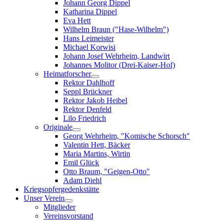
Johann Georg Dippel
Katharina Dippel
Eva Hett
Wilhelm Braun ("Hase-Wilhelm")
Hans Leimeister
Michael Korwisi
Johann Josef Wehrheim, Landwirt
Johannes Molitor (Drei-Kaiser-Hof)
Heimatforscher
Rektor Dahlhoff
Seppl Brückner
Rektor Jakob Heibel
Rektor Denfeld
Lilo Friedrich
Originale
Georg Wehrheim, "Komische Schorsch"
Valentin Hett, Bäcker
Maria Martins, Wirtin
Emil Glück
Otto Braum, "Geigen-Otto"
Adam Diehl
Kriegsopfergedenkstätte
Unser Verein
Mitglieder
Vereinsvorstand