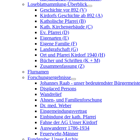
Loseblattsammlung-Überblick
Geschichte vor 892 (V)
Kirdorfs Geschichte ab 892 (A)
Katholische Pfarrei (B)
Kath. Kirchengebäude (C)
Ev. Pfarrei (D)
Eigenarten (E)
Eigene Familie (F)
Landgrafschaft (G)
Ort und Pfarrei Kirdorf 1940 (H)
Bücher und Schriften (K + M)
Zusammenfassung (Z)
Flurnamen
Forschungsergebnisse
Johannes Raab - unser bedeutendster Bürgermeiste
Displaced Persons
Wandrelief
Ahnen- und Familienforschung
Dr. med. Weber
Eingemeindungsvertrag
Einbindung der kath. Pfarrei
Fahne der AG Unser Kirdorf
Auswanderer 1786-1934
Feuerwehr-Männer
Fundgrube: Unser Archiv