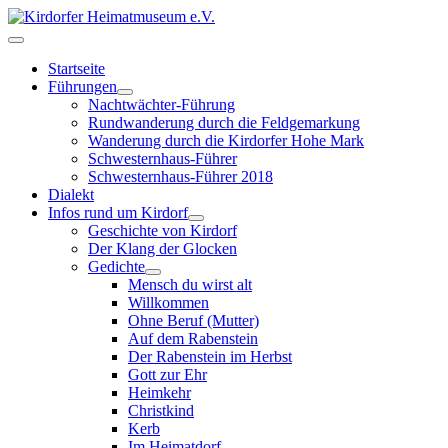
Startseite
Führungen
Nachtwächter-Führung
Rundwanderung durch die Feldgemarkung
Wanderung durch die Kirdorfer Hohe Mark
Schwesternhaus-Führer
Schwesternhaus-Führer 2018
Dialekt
Infos rund um Kirdorf
Geschichte von Kirdorf
Der Klang der Glocken
Gedichte
Mensch du wirst alt
Willkommen
Ohne Beruf (Mutter)
Auf dem Rabenstein
Der Rabenstein im Herbst
Gott zur Ehr
Heimkehr
Christkind
Kerb
Im Heimatdorf