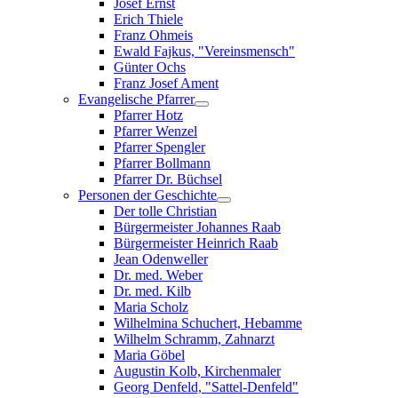
Josef Ernst
Erich Thiele
Franz Ohmeis
Ewald Fajkus, "Vereinsmensch"
Günter Ochs
Franz Josef Ament
Evangelische Pfarrer
Pfarrer Hotz
Pfarrer Wenzel
Pfarrer Spengler
Pfarrer Bollmann
Pfarrer Dr. Büchsel
Personen der Geschichte
Der tolle Christian
Bürgermeister Johannes Raab
Bürgermeister Heinrich Raab
Jean Odenweller
Dr. med. Weber
Dr. med. Kilb
Maria Scholz
Wilhelmina Schuchert, Hebamme
Wilhelm Schramm, Zahnarzt
Maria Göbel
Augustin Kolb, Kirchenmaler
Georg Denfeld, "Sattel-Denfeld"