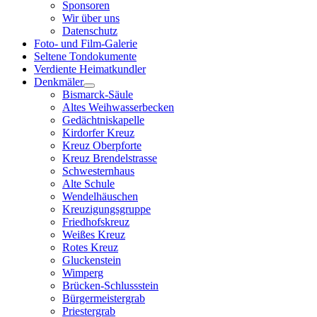
Sponsoren
Wir über uns
Datenschutz
Foto- und Film-Galerie
Seltene Tondokumente
Verdiente Heimatkundler
Denkmäler
Bismarck-Säule
Altes Weihwasserbecken
Gedächtniskapelle
Kirdorfer Kreuz
Kreuz Oberpforte
Kreuz Brendelstrasse
Schwesternhaus
Alte Schule
Wendelhäuschen
Kreuzigungsgruppe
Friedhofskreuz
Weißes Kreuz
Rotes Kreuz
Gluckenstein
Wimperg
Brücken-Schlussstein
Bürgermeistergrab
Priestergrab