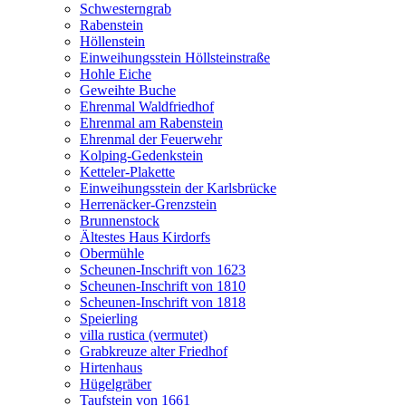
Schwesterngrab
Rabenstein
Höllenstein
Einweihungsstein Höllsteinstraße
Hohle Eiche
Geweihte Buche
Ehrenmal Waldfriedhof
Ehrenmal am Rabenstein
Ehrenmal der Feuerwehr
Kolping-Gedenkstein
Ketteler-Plakette
Einweihungsstein der Karlsbrücke
Herrenäcker-Grenzstein
Brunnenstock
Ältestes Haus Kirdorfs
Obermühle
Scheunen-Inschrift von 1623
Scheunen-Inschrift von 1810
Scheunen-Inschrift von 1818
Speierling
villa rustica (vermutet)
Grabkreuze alter Friedhof
Hirtenhaus
Hügelgräber
Taufstein von 1661