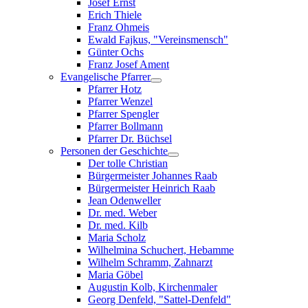
Josef Ernst
Erich Thiele
Franz Ohmeis
Ewald Fajkus, "Vereinsmensch"
Günter Ochs
Franz Josef Ament
Evangelische Pfarrer
Pfarrer Hotz
Pfarrer Wenzel
Pfarrer Spengler
Pfarrer Bollmann
Pfarrer Dr. Büchsel
Personen der Geschichte
Der tolle Christian
Bürgermeister Johannes Raab
Bürgermeister Heinrich Raab
Jean Odenweller
Dr. med. Weber
Dr. med. Kilb
Maria Scholz
Wilhelmina Schuchert, Hebamme
Wilhelm Schramm, Zahnarzt
Maria Göbel
Augustin Kolb, Kirchenmaler
Georg Denfeld, "Sattel-Denfeld"