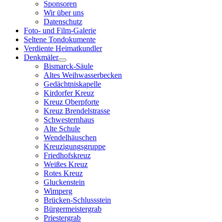
Sponsoren
Wir über uns
Datenschutz
Foto- und Film-Galerie
Seltene Tondokumente
Verdiente Heimatkundler
Denkmäler
Bismarck-Säule
Altes Weihwasserbecken
Gedächtniskapelle
Kirdorfer Kreuz
Kreuz Oberpforte
Kreuz Brendelstrasse
Schwesternhaus
Alte Schule
Wendelhäuschen
Kreuzigungsgruppe
Friedhofskreuz
Weißes Kreuz
Rotes Kreuz
Gluckenstein
Wimperg
Brücken-Schlussstein
Bürgermeistergrab
Priestergrab