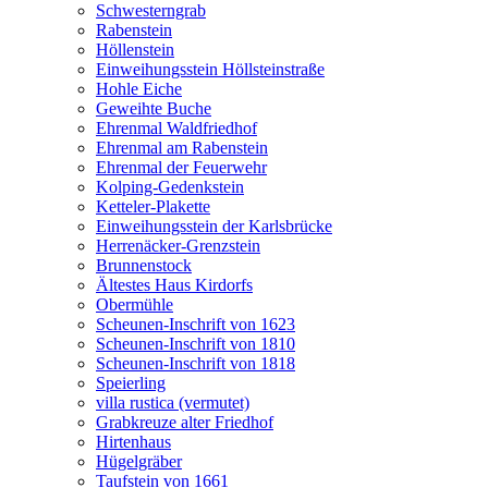
Schwesterngrab
Rabenstein
Höllenstein
Einweihungsstein Höllsteinstraße
Hohle Eiche
Geweihte Buche
Ehrenmal Waldfriedhof
Ehrenmal am Rabenstein
Ehrenmal der Feuerwehr
Kolping-Gedenkstein
Ketteler-Plakette
Einweihungsstein der Karlsbrücke
Herrenäcker-Grenzstein
Brunnenstock
Ältestes Haus Kirdorfs
Obermühle
Scheunen-Inschrift von 1623
Scheunen-Inschrift von 1810
Scheunen-Inschrift von 1818
Speierling
villa rustica (vermutet)
Grabkreuze alter Friedhof
Hirtenhaus
Hügelgräber
Taufstein von 1661