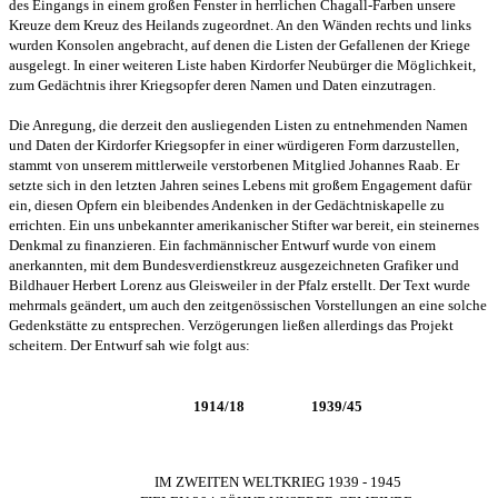
des Eingangs in einem großen Fenster in herrlichen Chagall-Farben unsere
Kreuze dem Kreuz des Heilands zugeordnet. An den Wänden rechts und links
wurden Konsolen angebracht, auf denen die Listen der Gefallenen der Kriege
ausgelegt. In einer weiteren Liste haben Kirdorfer Neubürger die Möglichkeit,
zum Gedächtnis ihrer Kriegsopfer deren Namen und Daten einzutragen.
Die Anregung, die derzeit den ausliegenden Listen zu entnehmenden Namen
und Daten der Kirdorfer Kriegsopfer in einer würdigeren Form darzustellen,
stammt von unserem mittlerweile verstorbenen Mitglied Johannes Raab. Er
setzte sich in den letzten Jahren seines Lebens mit großem Engagement dafür
ein, diesen Opfern ein bleibendes Andenken in der Gedächtniskapelle zu
errichten. Ein uns unbekannter amerikanischer Stifter war bereit, ein steinernes
Denkmal zu finanzieren. Ein fachmännischer Entwurf wurde von einem
anerkannten, mit dem Bundesverdienstkreuz ausgezeichneten Grafiker und
Bildhauer Herbert Lorenz aus Gleisweiler in der Pfalz erstellt. Der Text wurde
mehrmals geändert, um auch den zeitgenössischen Vorstellungen an eine solche
Gedenkstätte zu entsprechen. Verzögerungen ließen allerdings das Projekt
scheitern. Der Entwurf sah wie folgt aus:
1914/18 1939/45
IM ZWEITEN WELTKRIEG 1939 - 1945