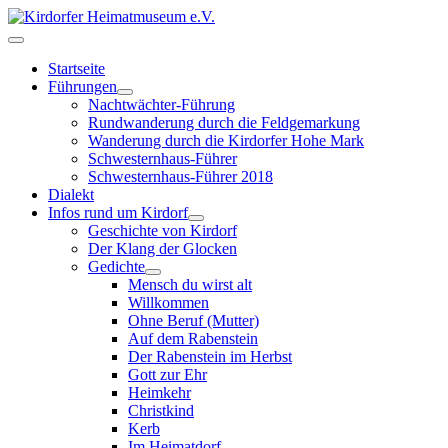
Startseite
Führungen
Nachtwächter-Führung
Rundwanderung durch die Feldgemarkung
Wanderung durch die Kirdorfer Hohe Mark
Schwesternhaus-Führer
Schwesternhaus-Führer 2018
Dialekt
Infos rund um Kirdorf
Geschichte von Kirdorf
Der Klang der Glocken
Gedichte
Mensch du wirst alt
Willkommen
Ohne Beruf (Mutter)
Auf dem Rabenstein
Der Rabenstein im Herbst
Gott zur Ehr
Heimkehr
Christkind
Kerb
Im Heimatdorf