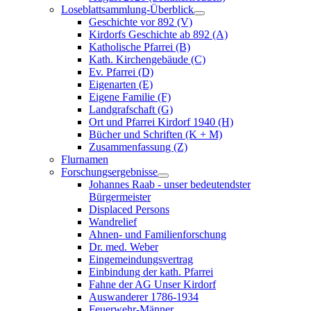
Loseblattsammlung-Überblick
Geschichte vor 892 (V)
Kirdorfs Geschichte ab 892 (A)
Katholische Pfarrei (B)
Kath. Kirchengebäude (C)
Ev. Pfarrei (D)
Eigenarten (E)
Eigene Familie (F)
Landgrafschaft (G)
Ort und Pfarrei Kirdorf 1940 (H)
Bücher und Schriften (K + M)
Zusammenfassung (Z)
Flurnamen
Forschungsergebnisse
Johannes Raab - unser bedeutendster
Bürgermeister
Displaced Persons
Wandrelief
Ahnen- und Familienforschung
Dr. med. Weber
Eingemeindungsvertrag
Einbindung der kath. Pfarrei
Fahne der AG Unser Kirdorf
Auswanderer 1786-1934
Feuerwehr-Männer