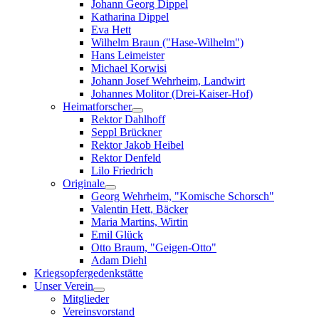
Johann Georg Dippel
Katharina Dippel
Eva Hett
Wilhelm Braun ("Hase-Wilhelm")
Hans Leimeister
Michael Korwisi
Johann Josef Wehrheim, Landwirt
Johannes Molitor (Drei-Kaiser-Hof)
Heimatforscher
Rektor Dahlhoff
Seppl Brückner
Rektor Jakob Heibel
Rektor Denfeld
Lilo Friedrich
Originale
Georg Wehrheim, "Komische Schorsch"
Valentin Hett, Bäcker
Maria Martins, Wirtin
Emil Glück
Otto Braum, "Geigen-Otto"
Adam Diehl
Kriegsopfergedenkstätte
Unser Verein
Mitglieder
Vereinsvorstand