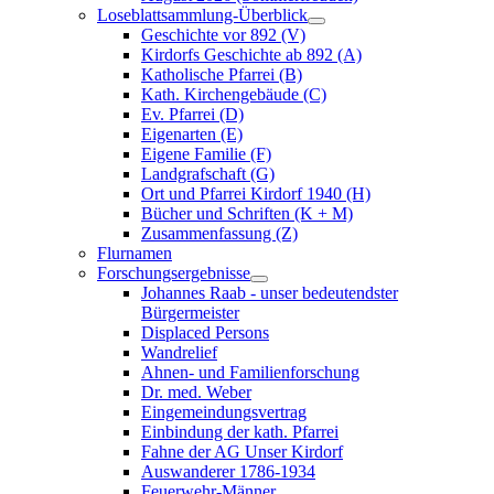
Loseblattsammlung-Überblick
Geschichte vor 892 (V)
Kirdorfs Geschichte ab 892 (A)
Katholische Pfarrei (B)
Kath. Kirchengebäude (C)
Ev. Pfarrei (D)
Eigenarten (E)
Eigene Familie (F)
Landgrafschaft (G)
Ort und Pfarrei Kirdorf 1940 (H)
Bücher und Schriften (K + M)
Zusammenfassung (Z)
Flurnamen
Forschungsergebnisse
Johannes Raab - unser bedeutendster
Bürgermeister
Displaced Persons
Wandrelief
Ahnen- und Familienforschung
Dr. med. Weber
Eingemeindungsvertrag
Einbindung der kath. Pfarrei
Fahne der AG Unser Kirdorf
Auswanderer 1786-1934
Feuerwehr-Männer