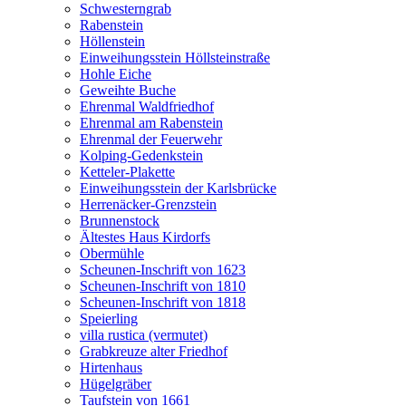
Schwesterngrab
Rabenstein
Höllenstein
Einweihungsstein Höllsteinstraße
Hohle Eiche
Geweihte Buche
Ehrenmal Waldfriedhof
Ehrenmal am Rabenstein
Ehrenmal der Feuerwehr
Kolping-Gedenkstein
Ketteler-Plakette
Einweihungsstein der Karlsbrücke
Herrenäcker-Grenzstein
Brunnenstock
Ältestes Haus Kirdorfs
Obermühle
Scheunen-Inschrift von 1623
Scheunen-Inschrift von 1810
Scheunen-Inschrift von 1818
Speierling
villa rustica (vermutet)
Grabkreuze alter Friedhof
Hirtenhaus
Hügelgräber
Taufstein von 1661