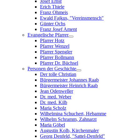
Josef Ernst
Erich Thiele
Franz Ohmeis
Ewald Fajkus, "Vereinsmensch"
Günter Ochs
Franz Josef Ament
Evangelische Pfarrer
Pfarrer Hotz
Pfarrer Wenzel
Pfarrer Spengler
Pfarrer Bollmann
Pfarrer Dr. Büchsel
Personen der Geschichte
Der tolle Christian
Bürgermeister Johannes Raab
Bürgermeister Heinrich Raab
Jean Odenweller
Dr. med. Weber
Dr. med. Kilb
Maria Scholz
Wilhelmina Schuchert, Hebamme
Wilhelm Schramm, Zahnarzt
Maria Göbel
Augustin Kolb, Kirchenmaler
Georg Denfeld, "Sattel-Denfeld"