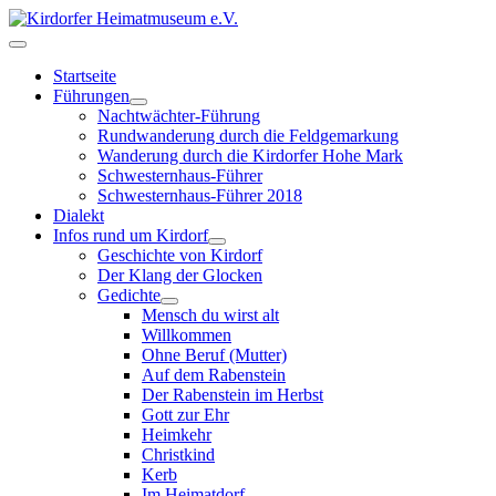
Startseite
Führungen
Nachtwächter-Führung
Rundwanderung durch die Feldgemarkung
Wanderung durch die Kirdorfer Hohe Mark
Schwesternhaus-Führer
Schwesternhaus-Führer 2018
Dialekt
Infos rund um Kirdorf
Geschichte von Kirdorf
Der Klang der Glocken
Gedichte
Mensch du wirst alt
Willkommen
Ohne Beruf (Mutter)
Auf dem Rabenstein
Der Rabenstein im Herbst
Gott zur Ehr
Heimkehr
Christkind
Kerb
Im Heimatdorf