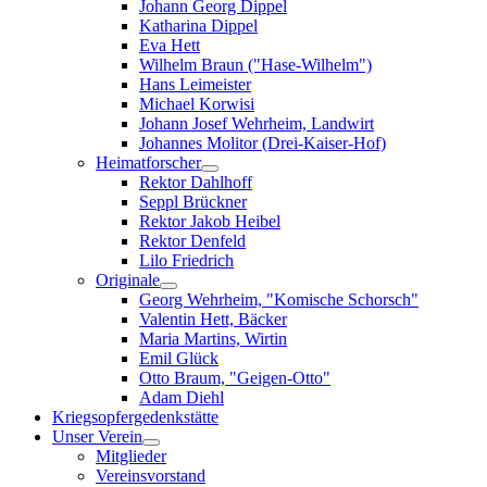
Johann Georg Dippel
Katharina Dippel
Eva Hett
Wilhelm Braun ("Hase-Wilhelm")
Hans Leimeister
Michael Korwisi
Johann Josef Wehrheim, Landwirt
Johannes Molitor (Drei-Kaiser-Hof)
Heimatforscher
Rektor Dahlhoff
Seppl Brückner
Rektor Jakob Heibel
Rektor Denfeld
Lilo Friedrich
Originale
Georg Wehrheim, "Komische Schorsch"
Valentin Hett, Bäcker
Maria Martins, Wirtin
Emil Glück
Otto Braum, "Geigen-Otto"
Adam Diehl
Kriegsopfergedenkstätte
Unser Verein
Mitglieder
Vereinsvorstand