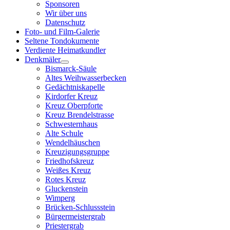
Sponsoren
Wir über uns
Datenschutz
Foto- und Film-Galerie
Seltene Tondokumente
Verdiente Heimatkundler
Denkmäler
Bismarck-Säule
Altes Weihwasserbecken
Gedächtniskapelle
Kirdorfer Kreuz
Kreuz Oberpforte
Kreuz Brendelstrasse
Schwesternhaus
Alte Schule
Wendelhäuschen
Kreuzigungsgruppe
Friedhofskreuz
Weißes Kreuz
Rotes Kreuz
Gluckenstein
Wimperg
Brücken-Schlussstein
Bürgermeistergrab
Priestergrab