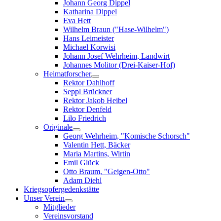
Johann Georg Dippel
Katharina Dippel
Eva Hett
Wilhelm Braun ("Hase-Wilhelm")
Hans Leimeister
Michael Korwisi
Johann Josef Wehrheim, Landwirt
Johannes Molitor (Drei-Kaiser-Hof)
Heimatforscher
Rektor Dahlhoff
Seppl Brückner
Rektor Jakob Heibel
Rektor Denfeld
Lilo Friedrich
Originale
Georg Wehrheim, "Komische Schorsch"
Valentin Hett, Bäcker
Maria Martins, Wirtin
Emil Glück
Otto Braum, "Geigen-Otto"
Adam Diehl
Kriegsopfergedenkstätte
Unser Verein
Mitglieder
Vereinsvorstand