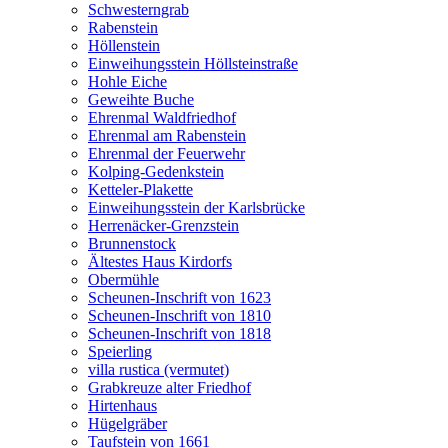
Schwesterngrab
Rabenstein
Höllenstein
Einweihungsstein Höllsteinstraße
Hohle Eiche
Geweihte Buche
Ehrenmal Waldfriedhof
Ehrenmal am Rabenstein
Ehrenmal der Feuerwehr
Kolping-Gedenkstein
Ketteler-Plakette
Einweihungsstein der Karlsbrücke
Herrenäcker-Grenzstein
Brunnenstock
Ältestes Haus Kirdorfs
Obermühle
Scheunen-Inschrift von 1623
Scheunen-Inschrift von 1810
Scheunen-Inschrift von 1818
Speierling
villa rustica (vermutet)
Grabkreuze alter Friedhof
Hirtenhaus
Hügelgräber
Taufstein von 1661