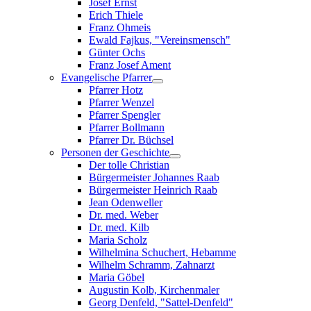
Josef Ernst
Erich Thiele
Franz Ohmeis
Ewald Fajkus, "Vereinsmensch"
Günter Ochs
Franz Josef Ament
Evangelische Pfarrer
Pfarrer Hotz
Pfarrer Wenzel
Pfarrer Spengler
Pfarrer Bollmann
Pfarrer Dr. Büchsel
Personen der Geschichte
Der tolle Christian
Bürgermeister Johannes Raab
Bürgermeister Heinrich Raab
Jean Odenweller
Dr. med. Weber
Dr. med. Kilb
Maria Scholz
Wilhelmina Schuchert, Hebamme
Wilhelm Schramm, Zahnarzt
Maria Göbel
Augustin Kolb, Kirchenmaler
Georg Denfeld, "Sattel-Denfeld"