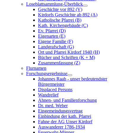
Loseblattsammlung-Überblick
Geschichte vor 892 (V)
Kirdorfs Geschichte ab 892 (A)
Katholische Pfarrei (B)
Kath. Kirchengebäude (C)
Ev. Pfarrei (D)
Eigenarten (E)
Eigene Familie (F)
Landgrafschaft (G)
Ort und Pfarrei Kirdorf 1940 (H)
Bücher und Schriften (K + M)
Zusammenfassung (Z)
Flurnamen
Forschungsergebnisse
Johannes Raab - unser bedeutendster
Bürgermeister
Displaced Persons
Wandrelief
Ahnen- und Familienforschung
Dr. med. Weber
Eingemeindungsvertrag
Einbindung der kath. Pfarrei
Fahne der AG Unser Kirdorf
Auswanderer 1786-1934
Feuerwehr-Männer