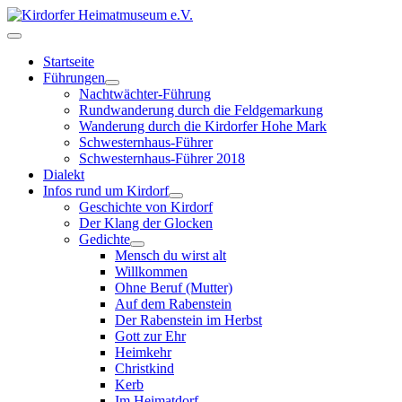
Startseite
Führungen
Nachtwächter-Führung
Rundwanderung durch die Feldgemarkung
Wanderung durch die Kirdorfer Hohe Mark
Schwesternhaus-Führer
Schwesternhaus-Führer 2018
Dialekt
Infos rund um Kirdorf
Geschichte von Kirdorf
Der Klang der Glocken
Gedichte
Mensch du wirst alt
Willkommen
Ohne Beruf (Mutter)
Auf dem Rabenstein
Der Rabenstein im Herbst
Gott zur Ehr
Heimkehr
Christkind
Kerb
Im Heimatdorf