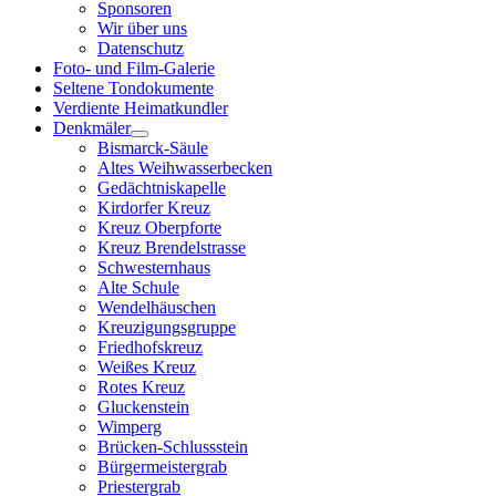
Sponsoren
Wir über uns
Datenschutz
Foto- und Film-Galerie
Seltene Tondokumente
Verdiente Heimatkundler
Denkmäler
Bismarck-Säule
Altes Weihwasserbecken
Gedächtniskapelle
Kirdorfer Kreuz
Kreuz Oberpforte
Kreuz Brendelstrasse
Schwesternhaus
Alte Schule
Wendelhäuschen
Kreuzigungsgruppe
Friedhofskreuz
Weißes Kreuz
Rotes Kreuz
Gluckenstein
Wimperg
Brücken-Schlussstein
Bürgermeistergrab
Priestergrab