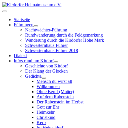
Startseite
Führungen
Nachtwächter-Führung
Rundwanderung durch die Feldgemarkung
Wanderung durch die Kirdorfer Hohe Mark
Schwesternhaus-Führer
Schwesternhaus-Führer 2018
Dialekt
Infos rund um Kirdorf
Geschichte von Kirdorf
Der Klang der Glocken
Gedichte
Mensch du wirst alt
Willkommen
Ohne Beruf (Mutter)
Auf dem Rabenstein
Der Rabenstein im Herbst
Gott zur Ehr
Heimkehr
Christkind
Kerb
Im Heimatdorf