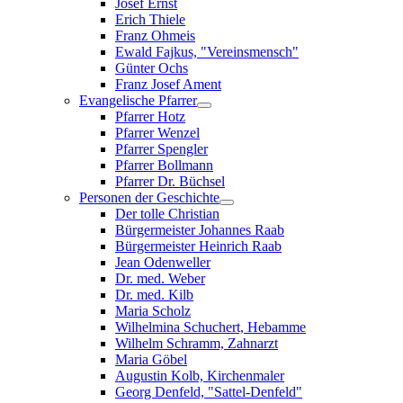
Josef Ernst
Erich Thiele
Franz Ohmeis
Ewald Fajkus, "Vereinsmensch"
Günter Ochs
Franz Josef Ament
Evangelische Pfarrer
Pfarrer Hotz
Pfarrer Wenzel
Pfarrer Spengler
Pfarrer Bollmann
Pfarrer Dr. Büchsel
Personen der Geschichte
Der tolle Christian
Bürgermeister Johannes Raab
Bürgermeister Heinrich Raab
Jean Odenweller
Dr. med. Weber
Dr. med. Kilb
Maria Scholz
Wilhelmina Schuchert, Hebamme
Wilhelm Schramm, Zahnarzt
Maria Göbel
Augustin Kolb, Kirchenmaler
Georg Denfeld, "Sattel-Denfeld"