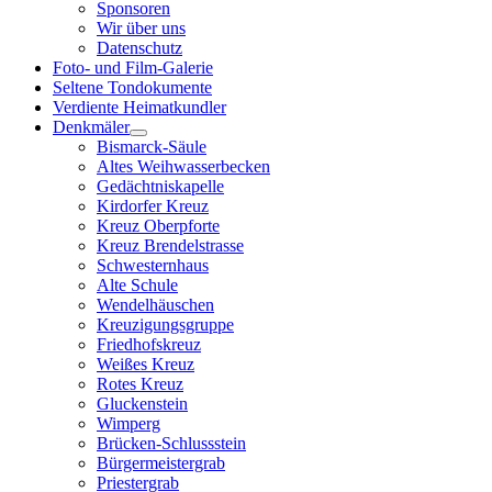
Sponsoren
Wir über uns
Datenschutz
Foto- und Film-Galerie
Seltene Tondokumente
Verdiente Heimatkundler
Denkmäler
Bismarck-Säule
Altes Weihwasserbecken
Gedächtniskapelle
Kirdorfer Kreuz
Kreuz Oberpforte
Kreuz Brendelstrasse
Schwesternhaus
Alte Schule
Wendelhäuschen
Kreuzigungsgruppe
Friedhofskreuz
Weißes Kreuz
Rotes Kreuz
Gluckenstein
Wimperg
Brücken-Schlussstein
Bürgermeistergrab
Priestergrab