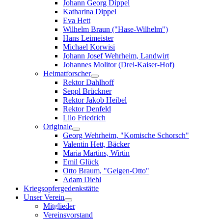
Johann Georg Dippel
Katharina Dippel
Eva Hett
Wilhelm Braun ("Hase-Wilhelm")
Hans Leimeister
Michael Korwisi
Johann Josef Wehrheim, Landwirt
Johannes Molitor (Drei-Kaiser-Hof)
Heimatforscher
Rektor Dahlhoff
Seppl Brückner
Rektor Jakob Heibel
Rektor Denfeld
Lilo Friedrich
Originale
Georg Wehrheim, "Komische Schorsch"
Valentin Hett, Bäcker
Maria Martins, Wirtin
Emil Glück
Otto Braum, "Geigen-Otto"
Adam Diehl
Kriegsopfergedenkstätte
Unser Verein
Mitglieder
Vereinsvorstand