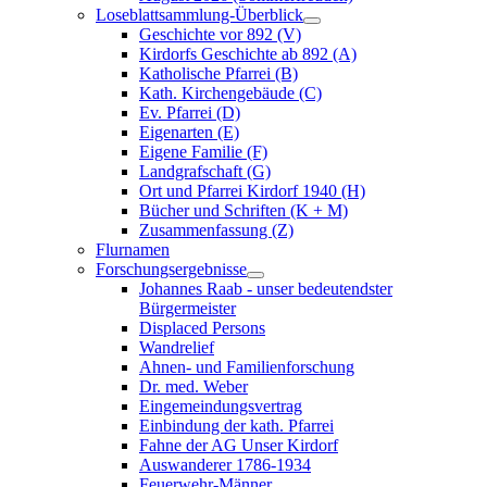
Loseblattsammlung-Überblick
Geschichte vor 892 (V)
Kirdorfs Geschichte ab 892 (A)
Katholische Pfarrei (B)
Kath. Kirchengebäude (C)
Ev. Pfarrei (D)
Eigenarten (E)
Eigene Familie (F)
Landgrafschaft (G)
Ort und Pfarrei Kirdorf 1940 (H)
Bücher und Schriften (K + M)
Zusammenfassung (Z)
Flurnamen
Forschungsergebnisse
Johannes Raab - unser bedeutendster
Bürgermeister
Displaced Persons
Wandrelief
Ahnen- und Familienforschung
Dr. med. Weber
Eingemeindungsvertrag
Einbindung der kath. Pfarrei
Fahne der AG Unser Kirdorf
Auswanderer 1786-1934
Feuerwehr-Männer