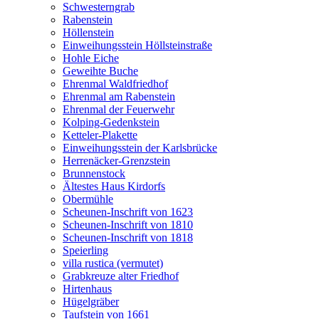
Schwesterngrab
Rabenstein
Höllenstein
Einweihungsstein Höllsteinstraße
Hohle Eiche
Geweihte Buche
Ehrenmal Waldfriedhof
Ehrenmal am Rabenstein
Ehrenmal der Feuerwehr
Kolping-Gedenkstein
Ketteler-Plakette
Einweihungsstein der Karlsbrücke
Herrenäcker-Grenzstein
Brunnenstock
Ältestes Haus Kirdorfs
Obermühle
Scheunen-Inschrift von 1623
Scheunen-Inschrift von 1810
Scheunen-Inschrift von 1818
Speierling
villa rustica (vermutet)
Grabkreuze alter Friedhof
Hirtenhaus
Hügelgräber
Taufstein von 1661