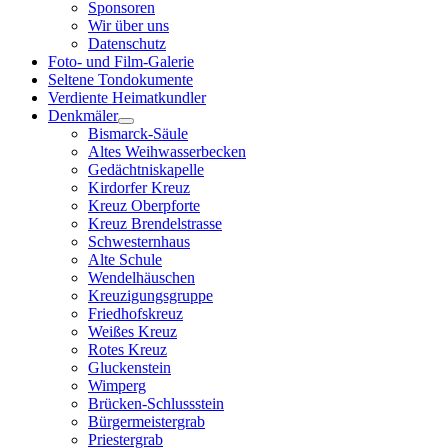
Sponsoren
Wir über uns
Datenschutz
Foto- und Film-Galerie
Seltene Tondokumente
Verdiente Heimatkundler
Denkmäler
Bismarck-Säule
Altes Weihwasserbecken
Gedächtniskapelle
Kirdorfer Kreuz
Kreuz Oberpforte
Kreuz Brendelstrasse
Schwesternhaus
Alte Schule
Wendelhäuschen
Kreuzigungsgruppe
Friedhofskreuz
Weißes Kreuz
Rotes Kreuz
Gluckenstein
Wimperg
Brücken-Schlussstein
Bürgermeistergrab
Priestergrab