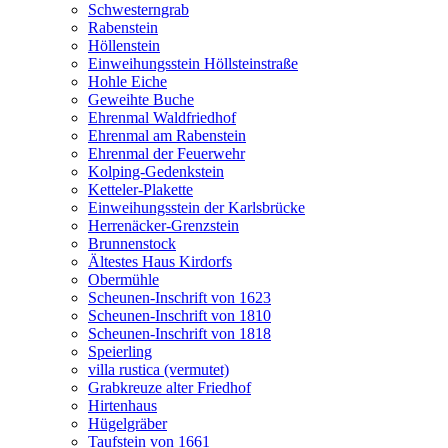
Schwesterngrab
Rabenstein
Höllenstein
Einweihungsstein Höllsteinstraße
Hohle Eiche
Geweihte Buche
Ehrenmal Waldfriedhof
Ehrenmal am Rabenstein
Ehrenmal der Feuerwehr
Kolping-Gedenkstein
Ketteler-Plakette
Einweihungsstein der Karlsbrücke
Herrenäcker-Grenzstein
Brunnenstock
Ältestes Haus Kirdorfs
Obermühle
Scheunen-Inschrift von 1623
Scheunen-Inschrift von 1810
Scheunen-Inschrift von 1818
Speierling
villa rustica (vermutet)
Grabkreuze alter Friedhof
Hirtenhaus
Hügelgräber
Taufstein von 1661