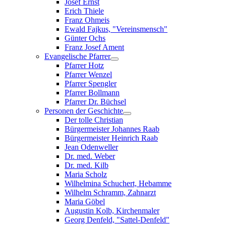
Josef Ernst
Erich Thiele
Franz Ohmeis
Ewald Fajkus, "Vereinsmensch"
Günter Ochs
Franz Josef Ament
Evangelische Pfarrer
Pfarrer Hotz
Pfarrer Wenzel
Pfarrer Spengler
Pfarrer Bollmann
Pfarrer Dr. Büchsel
Personen der Geschichte
Der tolle Christian
Bürgermeister Johannes Raab
Bürgermeister Heinrich Raab
Jean Odenweller
Dr. med. Weber
Dr. med. Kilb
Maria Scholz
Wilhelmina Schuchert, Hebamme
Wilhelm Schramm, Zahnarzt
Maria Göbel
Augustin Kolb, Kirchenmaler
Georg Denfeld, "Sattel-Denfeld"