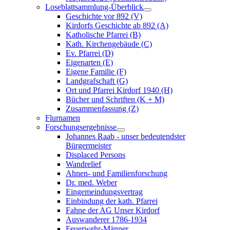
Loseblattsammlung-Überblick
Geschichte vor 892 (V)
Kirdorfs Geschichte ab 892 (A)
Katholische Pfarrei (B)
Kath. Kirchengebäude (C)
Ev. Pfarrei (D)
Eigenarten (E)
Eigene Familie (F)
Landgrafschaft (G)
Ort und Pfarrei Kirdorf 1940 (H)
Bücher und Schriften (K + M)
Zusammenfassung (Z)
Flurnamen
Forschungsergebnisse
Johannes Raab - unser bedeutendster
Bürgermeister
Displaced Persons
Wandrelief
Ahnen- und Familienforschung
Dr. med. Weber
Eingemeindungsvertrag
Einbindung der kath. Pfarrei
Fahne der AG Unser Kirdorf
Auswanderer 1786-1934
Feuerwehr-Männer