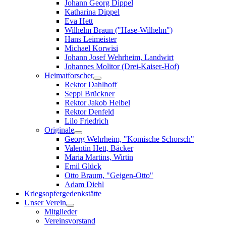
Johann Georg Dippel
Katharina Dippel
Eva Hett
Wilhelm Braun ("Hase-Wilhelm")
Hans Leimeister
Michael Korwisi
Johann Josef Wehrheim, Landwirt
Johannes Molitor (Drei-Kaiser-Hof)
Heimatforscher
Rektor Dahlhoff
Seppl Brückner
Rektor Jakob Heibel
Rektor Denfeld
Lilo Friedrich
Originale
Georg Wehrheim, "Komische Schorsch"
Valentin Hett, Bäcker
Maria Martins, Wirtin
Emil Glück
Otto Braum, "Geigen-Otto"
Adam Diehl
Kriegsopfergedenkstätte
Unser Verein
Mitglieder
Vereinsvorstand