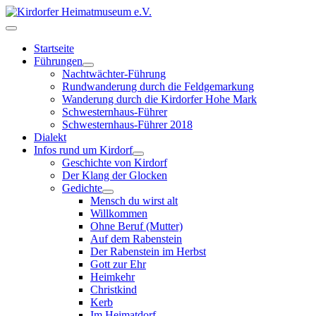
Startseite
Führungen
Nachtwächter-Führung
Rundwanderung durch die Feldgemarkung
Wanderung durch die Kirdorfer Hohe Mark
Schwesternhaus-Führer
Schwesternhaus-Führer 2018
Dialekt
Infos rund um Kirdorf
Geschichte von Kirdorf
Der Klang der Glocken
Gedichte
Mensch du wirst alt
Willkommen
Ohne Beruf (Mutter)
Auf dem Rabenstein
Der Rabenstein im Herbst
Gott zur Ehr
Heimkehr
Christkind
Kerb
Im Heimatdorf