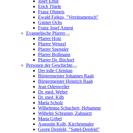
Josef Ernst
Erich Thiele
Franz Ohmeis
Ewald Fajkus, "Vereinsmensch"
Günter Ochs
Franz Josef Ament
Evangelische Pfarrer
Pfarrer Hotz
Pfarrer Wenzel
Pfarrer Spengler
Pfarrer Bollmann
Pfarrer Dr. Büchsel
Personen der Geschichte
Der tolle Christian
Bürgermeister Johannes Raab
Bürgermeister Heinrich Raab
Jean Odenweller
Dr. med. Weber
Dr. med. Kilb
Maria Scholz
Wilhelmina Schuchert, Hebamme
Wilhelm Schramm, Zahnarzt
Maria Göbel
Augustin Kolb, Kirchenmaler
Georg Denfeld, "Sattel-Denfeld"