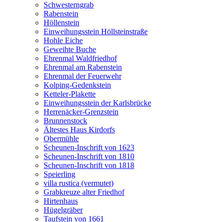
Schwesterngrab
Rabenstein
Höllenstein
Einweihungsstein Höllsteinstraße
Hohle Eiche
Geweihte Buche
Ehrenmal Waldfriedhof
Ehrenmal am Rabenstein
Ehrenmal der Feuerwehr
Kolping-Gedenkstein
Ketteler-Plakette
Einweihungsstein der Karlsbrücke
Herrenäcker-Grenzstein
Brunnenstock
Ältestes Haus Kirdorfs
Obermühle
Scheunen-Inschrift von 1623
Scheunen-Inschrift von 1810
Scheunen-Inschrift von 1818
Speierling
villa rustica (vermutet)
Grabkreuze alter Friedhof
Hirtenhaus
Hügelgräber
Taufstein von 1661