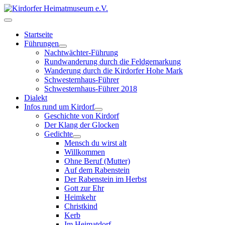
Startseite
Führungen
Nachtwächter-Führung
Rundwanderung durch die Feldgemarkung
Wanderung durch die Kirdorfer Hohe Mark
Schwesternhaus-Führer
Schwesternhaus-Führer 2018
Dialekt
Infos rund um Kirdorf
Geschichte von Kirdorf
Der Klang der Glocken
Gedichte
Mensch du wirst alt
Willkommen
Ohne Beruf (Mutter)
Auf dem Rabenstein
Der Rabenstein im Herbst
Gott zur Ehr
Heimkehr
Christkind
Kerb
Im Heimatdorf