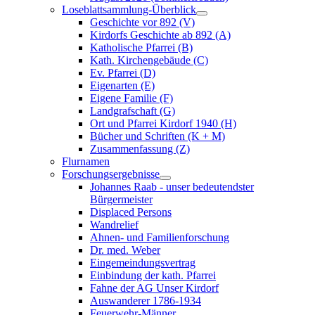
Loseblattsammlung-Überblick
Geschichte vor 892 (V)
Kirdorfs Geschichte ab 892 (A)
Katholische Pfarrei (B)
Kath. Kirchengebäude (C)
Ev. Pfarrei (D)
Eigenarten (E)
Eigene Familie (F)
Landgrafschaft (G)
Ort und Pfarrei Kirdorf 1940 (H)
Bücher und Schriften (K + M)
Zusammenfassung (Z)
Flurnamen
Forschungsergebnisse
Johannes Raab - unser bedeutendster
Bürgermeister
Displaced Persons
Wandrelief
Ahnen- und Familienforschung
Dr. med. Weber
Eingemeindungsvertrag
Einbindung der kath. Pfarrei
Fahne der AG Unser Kirdorf
Auswanderer 1786-1934
Feuerwehr-Männer