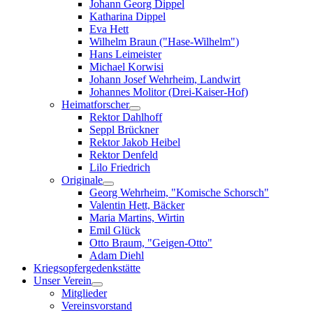
Johann Georg Dippel
Katharina Dippel
Eva Hett
Wilhelm Braun ("Hase-Wilhelm")
Hans Leimeister
Michael Korwisi
Johann Josef Wehrheim, Landwirt
Johannes Molitor (Drei-Kaiser-Hof)
Heimatforscher
Rektor Dahlhoff
Seppl Brückner
Rektor Jakob Heibel
Rektor Denfeld
Lilo Friedrich
Originale
Georg Wehrheim, "Komische Schorsch"
Valentin Hett, Bäcker
Maria Martins, Wirtin
Emil Glück
Otto Braum, "Geigen-Otto"
Adam Diehl
Kriegsopfergedenkstätte
Unser Verein
Mitglieder
Vereinsvorstand