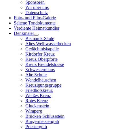
Sponsoren
Wir über uns
Datenschutz
Foto- und Film-Galerie
Seltene Tondokumente
Verdiente Heimatkundler
Denkmäler
Bismarck-Säule
Altes Weihwasserbecken
Gedächtniskapelle
Kirdorfer Kreuz
Kreuz Oberpforte
Kreuz Brendelstrasse
Schwesternhaus
Alte Schule
Wendelhäuschen
Kreuzigungsgruppe
Friedhofskreuz
Weißes Kreuz
Rotes Kreuz
Gluckenstein
Wimperg
Brücken-Schlussstein
Bürgermeistergrab
Priestergrab