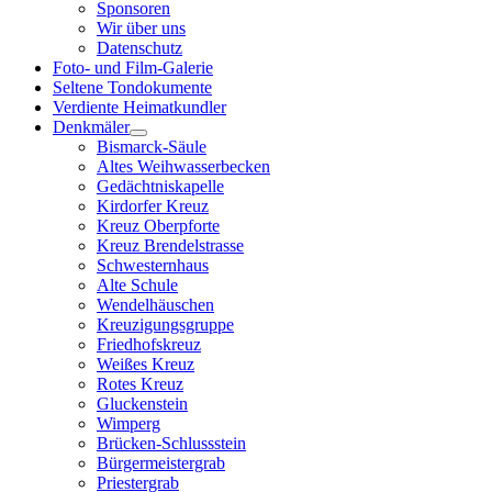
Sponsoren
Wir über uns
Datenschutz
Foto- und Film-Galerie
Seltene Tondokumente
Verdiente Heimatkundler
Denkmäler
Bismarck-Säule
Altes Weihwasserbecken
Gedächtniskapelle
Kirdorfer Kreuz
Kreuz Oberpforte
Kreuz Brendelstrasse
Schwesternhaus
Alte Schule
Wendelhäuschen
Kreuzigungsgruppe
Friedhofskreuz
Weißes Kreuz
Rotes Kreuz
Gluckenstein
Wimperg
Brücken-Schlussstein
Bürgermeistergrab
Priestergrab