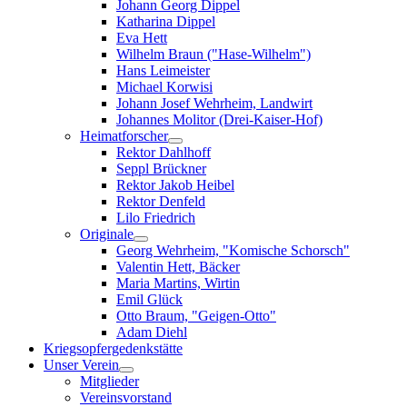
Johann Georg Dippel
Katharina Dippel
Eva Hett
Wilhelm Braun ("Hase-Wilhelm")
Hans Leimeister
Michael Korwisi
Johann Josef Wehrheim, Landwirt
Johannes Molitor (Drei-Kaiser-Hof)
Heimatforscher
Rektor Dahlhoff
Seppl Brückner
Rektor Jakob Heibel
Rektor Denfeld
Lilo Friedrich
Originale
Georg Wehrheim, "Komische Schorsch"
Valentin Hett, Bäcker
Maria Martins, Wirtin
Emil Glück
Otto Braum, "Geigen-Otto"
Adam Diehl
Kriegsopfergedenkstätte
Unser Verein
Mitglieder
Vereinsvorstand