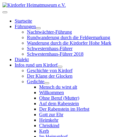
Startseite
Führungen
Nachtwächter-Führung
Rundwanderung durch die Feldgemarkung
Wanderung durch die Kirdorfer Hohe Mark
Schwesternhaus-Führer
Schwesternhaus-Führer 2018
Dialekt
Infos rund um Kirdorf
Geschichte von Kirdorf
Der Klang der Glocken
Gedichte
Mensch du wirst alt
Willkommen
Ohne Beruf (Mutter)
Auf dem Rabenstein
Der Rabenstein im Herbst
Gott zur Ehr
Heimkehr
Christkind
Kerb
Im Heimatdorf