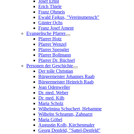
Josef Ernst
Erich Thiele
Franz Ohmeis
Ewald Fajkus, "Vereinsmensch"
Günter Ochs
Franz Josef Ament
Evangelische Pfarrer
Pfarrer Hotz
Pfarrer Wenzel
Pfarrer Spengler
Pfarrer Bollmann
Pfarrer Dr. Büchsel
Personen der Geschichte
Der tolle Christian
Bürgermeister Johannes Raab
Bürgermeister Heinrich Raab
Jean Odenweller
Dr. med. Weber
Dr. med. Kilb
Maria Scholz
Wilhelmina Schuchert, Hebamme
Wilhelm Schramm, Zahnarzt
Maria Göbel
Augustin Kolb, Kirchenmaler
Georg Denfeld, "Sattel-Denfeld"