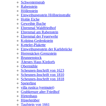
Schwesterngrab
Rabenstein
Höllenstein
Einweihungsstein Höllsteinstraße
Hohle Eiche
Geweihte Buche
Ehrenmal Waldfriedhof
Ehrenmal am Rabenstein
Ehrenmal der Feuerwehr
Kolping-Gedenkstein
Ketteler-Plakette
Einweihungsstein der Karlsbrücke
Herrenäcker-Grenzstein
Brunnenstock
Ältestes Haus Kirdorfs
Obermühle
Scheunen-Inschrift von 1623
Scheunen-Inschrift von 1810
Scheunen-Inschrift von 1818
Speierling
villa rustica (vermutet)
Grabkreuze alter Friedhof
Hirtenhaus
Hügelgräber
Taufstein von 1661