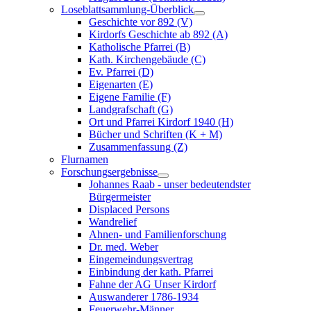
Loseblattsammlung-Überblick
Geschichte vor 892 (V)
Kirdorfs Geschichte ab 892 (A)
Katholische Pfarrei (B)
Kath. Kirchengebäude (C)
Ev. Pfarrei (D)
Eigenarten (E)
Eigene Familie (F)
Landgrafschaft (G)
Ort und Pfarrei Kirdorf 1940 (H)
Bücher und Schriften (K + M)
Zusammenfassung (Z)
Flurnamen
Forschungsergebnisse
Johannes Raab - unser bedeutendster
Bürgermeister
Displaced Persons
Wandrelief
Ahnen- und Familienforschung
Dr. med. Weber
Eingemeindungsvertrag
Einbindung der kath. Pfarrei
Fahne der AG Unser Kirdorf
Auswanderer 1786-1934
Feuerwehr-Männer