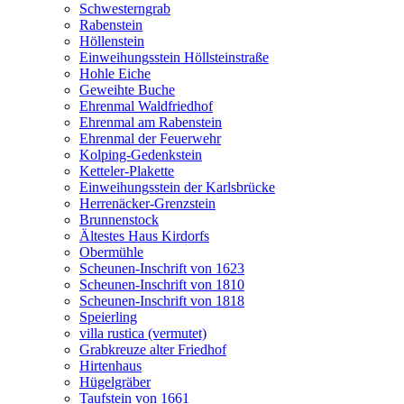
Schwesterngrab
Rabenstein
Höllenstein
Einweihungsstein Höllsteinstraße
Hohle Eiche
Geweihte Buche
Ehrenmal Waldfriedhof
Ehrenmal am Rabenstein
Ehrenmal der Feuerwehr
Kolping-Gedenkstein
Ketteler-Plakette
Einweihungsstein der Karlsbrücke
Herrenäcker-Grenzstein
Brunnenstock
Ältestes Haus Kirdorfs
Obermühle
Scheunen-Inschrift von 1623
Scheunen-Inschrift von 1810
Scheunen-Inschrift von 1818
Speierling
villa rustica (vermutet)
Grabkreuze alter Friedhof
Hirtenhaus
Hügelgräber
Taufstein von 1661