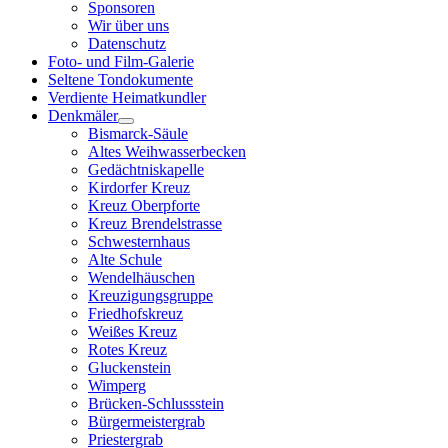
Sponsoren
Wir über uns
Datenschutz
Foto- und Film-Galerie
Seltene Tondokumente
Verdiente Heimatkundler
Denkmäler
Bismarck-Säule
Altes Weihwasserbecken
Gedächtniskapelle
Kirdorfer Kreuz
Kreuz Oberpforte
Kreuz Brendelstrasse
Schwesternhaus
Alte Schule
Wendelhäuschen
Kreuzigungsgruppe
Friedhofskreuz
Weißes Kreuz
Rotes Kreuz
Gluckenstein
Wimperg
Brücken-Schlussstein
Bürgermeistergrab
Priestergrab