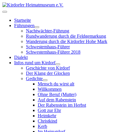
Startseite
Führungen
Nachtwächter-Führung
Rundwanderung durch die Feldgemarkung
Wanderung durch die Kirdorfer Hohe Mark
Schwesternhaus-Führer
Schwesternhaus-Führer 2018
Dialekt
Infos rund um Kirdorf
Geschichte von Kirdorf
Der Klang der Glocken
Gedichte
Mensch du wirst alt
Willkommen
Ohne Beruf (Mutter)
Auf dem Rabenstein
Der Rabenstein im Herbst
Gott zur Ehr
Heimkehr
Christkind
Kerb
Im Heimatdorf