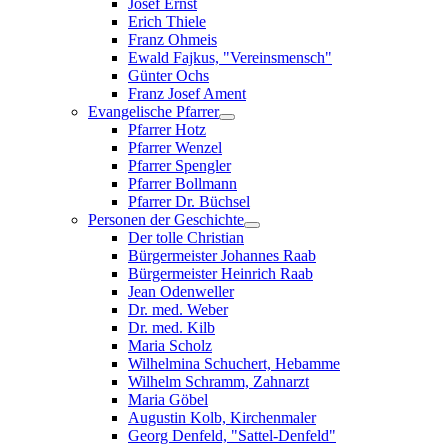
Josef Ernst
Erich Thiele
Franz Ohmeis
Ewald Fajkus, "Vereinsmensch"
Günter Ochs
Franz Josef Ament
Evangelische Pfarrer
Pfarrer Hotz
Pfarrer Wenzel
Pfarrer Spengler
Pfarrer Bollmann
Pfarrer Dr. Büchsel
Personen der Geschichte
Der tolle Christian
Bürgermeister Johannes Raab
Bürgermeister Heinrich Raab
Jean Odenweller
Dr. med. Weber
Dr. med. Kilb
Maria Scholz
Wilhelmina Schuchert, Hebamme
Wilhelm Schramm, Zahnarzt
Maria Göbel
Augustin Kolb, Kirchenmaler
Georg Denfeld, "Sattel-Denfeld"