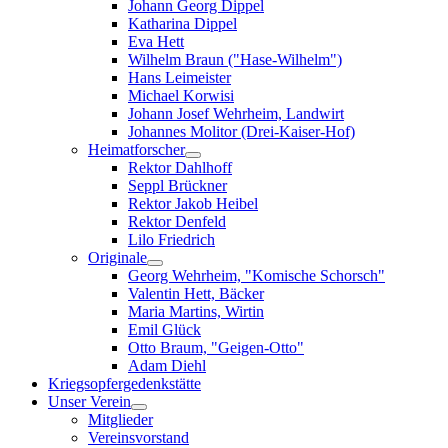
Johann Georg Dippel
Katharina Dippel
Eva Hett
Wilhelm Braun ("Hase-Wilhelm")
Hans Leimeister
Michael Korwisi
Johann Josef Wehrheim, Landwirt
Johannes Molitor (Drei-Kaiser-Hof)
Heimatforscher
Rektor Dahlhoff
Seppl Brückner
Rektor Jakob Heibel
Rektor Denfeld
Lilo Friedrich
Originale
Georg Wehrheim, "Komische Schorsch"
Valentin Hett, Bäcker
Maria Martins, Wirtin
Emil Glück
Otto Braum, "Geigen-Otto"
Adam Diehl
Kriegsopfergedenkstätte
Unser Verein
Mitglieder
Vereinsvorstand