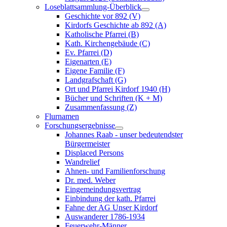
Loseblattsammlung-Überblick
Geschichte vor 892 (V)
Kirdorfs Geschichte ab 892 (A)
Katholische Pfarrei (B)
Kath. Kirchengebäude (C)
Ev. Pfarrei (D)
Eigenarten (E)
Eigene Familie (F)
Landgrafschaft (G)
Ort und Pfarrei Kirdorf 1940 (H)
Bücher und Schriften (K + M)
Zusammenfassung (Z)
Flurnamen
Forschungsergebnisse
Johannes Raab - unser bedeutendster
Bürgermeister
Displaced Persons
Wandrelief
Ahnen- und Familienforschung
Dr. med. Weber
Eingemeindungsvertrag
Einbindung der kath. Pfarrei
Fahne der AG Unser Kirdorf
Auswanderer 1786-1934
Feuerwehr-Männer