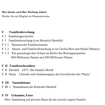
Hier könnte auch Ihre Werbung stehen!
Werden Sie mit Mitglied im Museumsverein.
F Familienforschung
F I Familiengeschichte
F I Familienforschung (von Heinrich Denfeld)
F I 1 Nassauische Familiennamen
F I 2 Ahnen- und Familienforschung (von Cäcilia Hett und Stefan Ohmeis)
F I 3 Ein genealogischer Schatz im Keller des Bolongaropalasts
600 Millionen Namen auf 200 Millionen Filmen
F II Familienchroniken
F II Denfeld 1975: Die Familie Denifl
F II Pauly Chronik zum Stammwappen des Geschlechts der "Pauly"
F III Stammbäume
F III 1 Stammbaum der Kirdorfer Denfeld
F IV Urkunden, Fotos
Hier: Sammlung auf privater Basis für die jeweils eigene Familie