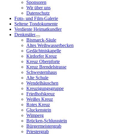
Sponsoren
Wir über uns
Datenschutz
Foto- und Film-Galerie
Seltene Tondokumente
Verdiente Heimatkundler
Denkmäler
Bismarck-Säule
Altes Weihwasserbecken
Gedächtniskapelle
Kirdorfer Kreuz
Kreuz Oberpforte
Kreuz Brendelstrasse
Schwesternhaus
Alte Schule
Wendelhäuschen
Kreuzigungsgruppe
Friedhofskreuz
Weißes Kreuz
Rotes Kreuz
Gluckenstein
Wimperg
Brücken-Schlussstein
Bürgermeistergrab
Priestergrab