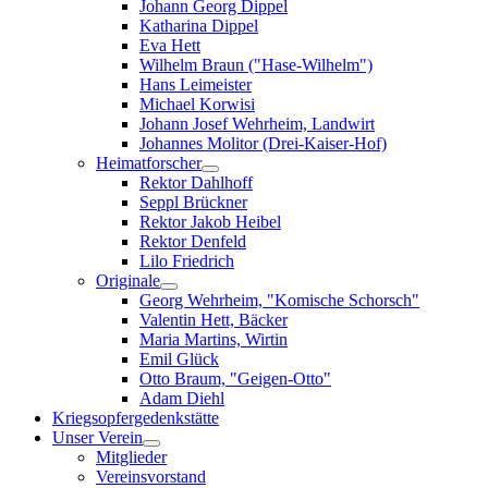
Johann Georg Dippel
Katharina Dippel
Eva Hett
Wilhelm Braun ("Hase-Wilhelm")
Hans Leimeister
Michael Korwisi
Johann Josef Wehrheim, Landwirt
Johannes Molitor (Drei-Kaiser-Hof)
Heimatforscher
Rektor Dahlhoff
Seppl Brückner
Rektor Jakob Heibel
Rektor Denfeld
Lilo Friedrich
Originale
Georg Wehrheim, "Komische Schorsch"
Valentin Hett, Bäcker
Maria Martins, Wirtin
Emil Glück
Otto Braum, "Geigen-Otto"
Adam Diehl
Kriegsopfergedenkstätte
Unser Verein
Mitglieder
Vereinsvorstand