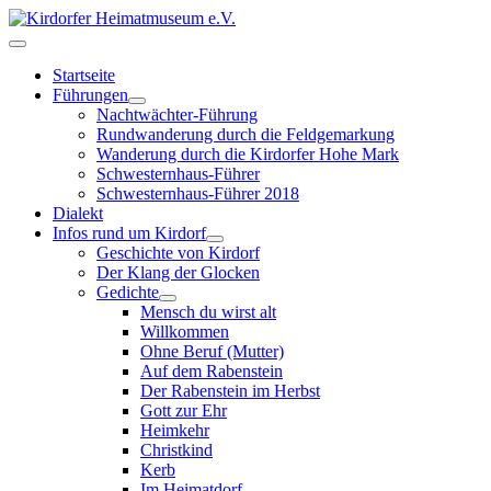
Startseite
Führungen
Nachtwächter-Führung
Rundwanderung durch die Feldgemarkung
Wanderung durch die Kirdorfer Hohe Mark
Schwesternhaus-Führer
Schwesternhaus-Führer 2018
Dialekt
Infos rund um Kirdorf
Geschichte von Kirdorf
Der Klang der Glocken
Gedichte
Mensch du wirst alt
Willkommen
Ohne Beruf (Mutter)
Auf dem Rabenstein
Der Rabenstein im Herbst
Gott zur Ehr
Heimkehr
Christkind
Kerb
Im Heimatdorf