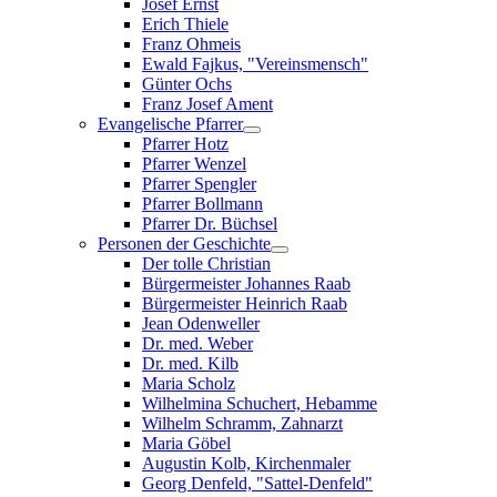
Josef Ernst
Erich Thiele
Franz Ohmeis
Ewald Fajkus, "Vereinsmensch"
Günter Ochs
Franz Josef Ament
Evangelische Pfarrer
Pfarrer Hotz
Pfarrer Wenzel
Pfarrer Spengler
Pfarrer Bollmann
Pfarrer Dr. Büchsel
Personen der Geschichte
Der tolle Christian
Bürgermeister Johannes Raab
Bürgermeister Heinrich Raab
Jean Odenweller
Dr. med. Weber
Dr. med. Kilb
Maria Scholz
Wilhelmina Schuchert, Hebamme
Wilhelm Schramm, Zahnarzt
Maria Göbel
Augustin Kolb, Kirchenmaler
Georg Denfeld, "Sattel-Denfeld"