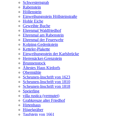
Schwesterngrab
Rabenstein
Höllenstein
Einweihungsstein Höllsteinstraße
Hohle Eiche
Geweihte Buche
Ehrenmal Waldfriedhof
Ehrenmal am Rabenstein
Ehrenmal der Feuerwehr
Kolping-Gedenkstein
Ketteler-Plakette
Einweihungsstein der Karlsbrücke
Herrenäcker-Grenzstein
Brunnenstock
Ältestes Haus Kirdorfs
Obermühle
Scheunen-Inschrift von 1623
Scheunen-Inschrift von 1810
Scheunen-Inschrift von 1818
Speierling
villa rustica (vermutet)
Grabkreuze alter Friedhof
Hirtenhaus
Hügelgräber
Taufstein von 1661