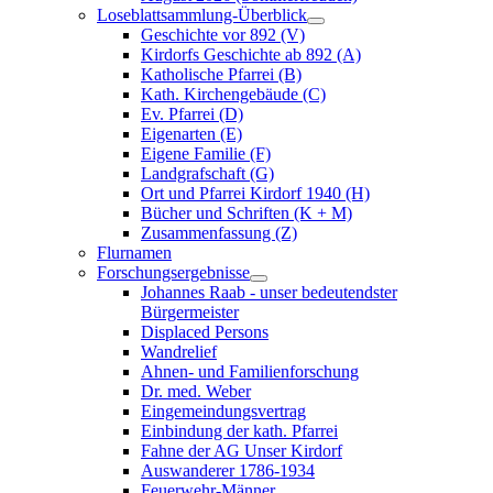
Loseblattsammlung-Überblick
Geschichte vor 892 (V)
Kirdorfs Geschichte ab 892 (A)
Katholische Pfarrei (B)
Kath. Kirchengebäude (C)
Ev. Pfarrei (D)
Eigenarten (E)
Eigene Familie (F)
Landgrafschaft (G)
Ort und Pfarrei Kirdorf 1940 (H)
Bücher und Schriften (K + M)
Zusammenfassung (Z)
Flurnamen
Forschungsergebnisse
Johannes Raab - unser bedeutendster
Bürgermeister
Displaced Persons
Wandrelief
Ahnen- und Familienforschung
Dr. med. Weber
Eingemeindungsvertrag
Einbindung der kath. Pfarrei
Fahne der AG Unser Kirdorf
Auswanderer 1786-1934
Feuerwehr-Männer