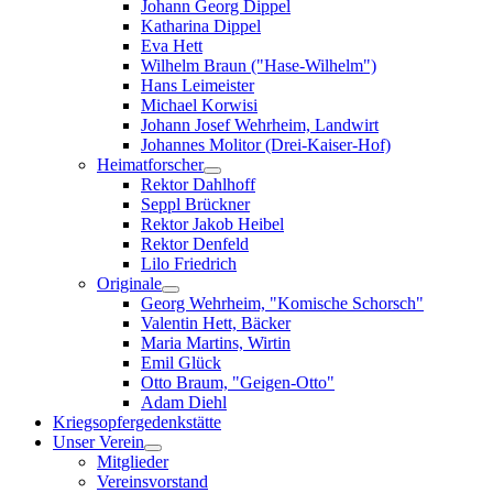
Johann Georg Dippel
Katharina Dippel
Eva Hett
Wilhelm Braun ("Hase-Wilhelm")
Hans Leimeister
Michael Korwisi
Johann Josef Wehrheim, Landwirt
Johannes Molitor (Drei-Kaiser-Hof)
Heimatforscher
Rektor Dahlhoff
Seppl Brückner
Rektor Jakob Heibel
Rektor Denfeld
Lilo Friedrich
Originale
Georg Wehrheim, "Komische Schorsch"
Valentin Hett, Bäcker
Maria Martins, Wirtin
Emil Glück
Otto Braum, "Geigen-Otto"
Adam Diehl
Kriegsopfergedenkstätte
Unser Verein
Mitglieder
Vereinsvorstand