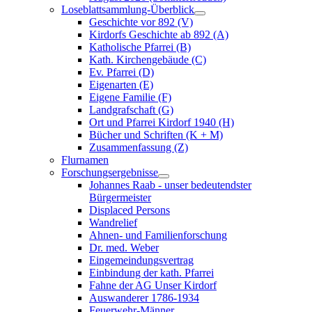
Loseblattsammlung-Überblick
Geschichte vor 892 (V)
Kirdorfs Geschichte ab 892 (A)
Katholische Pfarrei (B)
Kath. Kirchengebäude (C)
Ev. Pfarrei (D)
Eigenarten (E)
Eigene Familie (F)
Landgrafschaft (G)
Ort und Pfarrei Kirdorf 1940 (H)
Bücher und Schriften (K + M)
Zusammenfassung (Z)
Flurnamen
Forschungsergebnisse
Johannes Raab - unser bedeutendster
Bürgermeister
Displaced Persons
Wandrelief
Ahnen- und Familienforschung
Dr. med. Weber
Eingemeindungsvertrag
Einbindung der kath. Pfarrei
Fahne der AG Unser Kirdorf
Auswanderer 1786-1934
Feuerwehr-Männer