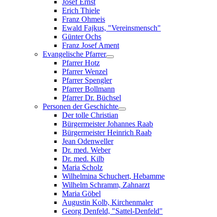
Josef Ernst
Erich Thiele
Franz Ohmeis
Ewald Fajkus, "Vereinsmensch"
Günter Ochs
Franz Josef Ament
Evangelische Pfarrer
Pfarrer Hotz
Pfarrer Wenzel
Pfarrer Spengler
Pfarrer Bollmann
Pfarrer Dr. Büchsel
Personen der Geschichte
Der tolle Christian
Bürgermeister Johannes Raab
Bürgermeister Heinrich Raab
Jean Odenweller
Dr. med. Weber
Dr. med. Kilb
Maria Scholz
Wilhelmina Schuchert, Hebamme
Wilhelm Schramm, Zahnarzt
Maria Göbel
Augustin Kolb, Kirchenmaler
Georg Denfeld, "Sattel-Denfeld"