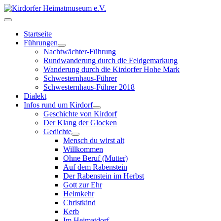
Startseite
Führungen
Nachtwächter-Führung
Rundwanderung durch die Feldgemarkung
Wanderung durch die Kirdorfer Hohe Mark
Schwesternhaus-Führer
Schwesternhaus-Führer 2018
Dialekt
Infos rund um Kirdorf
Geschichte von Kirdorf
Der Klang der Glocken
Gedichte
Mensch du wirst alt
Willkommen
Ohne Beruf (Mutter)
Auf dem Rabenstein
Der Rabenstein im Herbst
Gott zur Ehr
Heimkehr
Christkind
Kerb
Im Heimatdorf