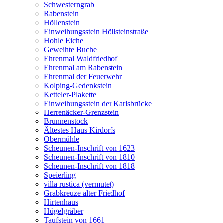
Schwesterngrab
Rabenstein
Höllenstein
Einweihungsstein Höllsteinstraße
Hohle Eiche
Geweihte Buche
Ehrenmal Waldfriedhof
Ehrenmal am Rabenstein
Ehrenmal der Feuerwehr
Kolping-Gedenkstein
Ketteler-Plakette
Einweihungsstein der Karlsbrücke
Herrenäcker-Grenzstein
Brunnenstock
Ältestes Haus Kirdorfs
Obermühle
Scheunen-Inschrift von 1623
Scheunen-Inschrift von 1810
Scheunen-Inschrift von 1818
Speierling
villa rustica (vermutet)
Grabkreuze alter Friedhof
Hirtenhaus
Hügelgräber
Taufstein von 1661