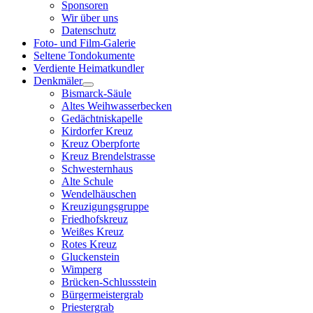
Sponsoren
Wir über uns
Datenschutz
Foto- und Film-Galerie
Seltene Tondokumente
Verdiente Heimatkundler
Denkmäler
Bismarck-Säule
Altes Weihwasserbecken
Gedächtniskapelle
Kirdorfer Kreuz
Kreuz Oberpforte
Kreuz Brendelstrasse
Schwesternhaus
Alte Schule
Wendelhäuschen
Kreuzigungsgruppe
Friedhofskreuz
Weißes Kreuz
Rotes Kreuz
Gluckenstein
Wimperg
Brücken-Schlussstein
Bürgermeistergrab
Priestergrab