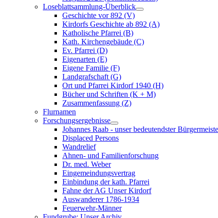
Loseblattsammlung-Überblick
Geschichte vor 892 (V)
Kirdorfs Geschichte ab 892 (A)
Katholische Pfarrei (B)
Kath. Kirchengebäude (C)
Ev. Pfarrei (D)
Eigenarten (E)
Eigene Familie (F)
Landgrafschaft (G)
Ort und Pfarrei Kirdorf 1940 (H)
Bücher und Schriften (K + M)
Zusammenfassung (Z)
Flurnamen
Forschungsergebnisse
Johannes Raab - unser bedeutendster Bürgermeiste
Displaced Persons
Wandrelief
Ahnen- und Familienforschung
Dr. med. Weber
Eingemeindungsvertrag
Einbindung der kath. Pfarrei
Fahne der AG Unser Kirdorf
Auswanderer 1786-1934
Feuerwehr-Männer
Fundgrube: Unser Archiv