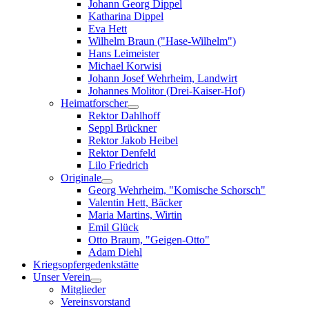
Johann Georg Dippel
Katharina Dippel
Eva Hett
Wilhelm Braun ("Hase-Wilhelm")
Hans Leimeister
Michael Korwisi
Johann Josef Wehrheim, Landwirt
Johannes Molitor (Drei-Kaiser-Hof)
Heimatforscher
Rektor Dahlhoff
Seppl Brückner
Rektor Jakob Heibel
Rektor Denfeld
Lilo Friedrich
Originale
Georg Wehrheim, "Komische Schorsch"
Valentin Hett, Bäcker
Maria Martins, Wirtin
Emil Glück
Otto Braum, "Geigen-Otto"
Adam Diehl
Kriegsopfergedenkstätte
Unser Verein
Mitglieder
Vereinsvorstand