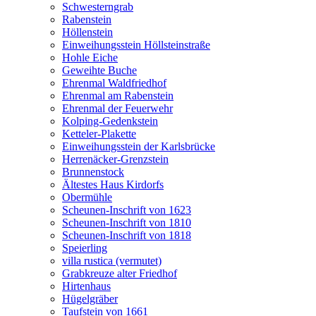
Schwesterngrab
Rabenstein
Höllenstein
Einweihungsstein Höllsteinstraße
Hohle Eiche
Geweihte Buche
Ehrenmal Waldfriedhof
Ehrenmal am Rabenstein
Ehrenmal der Feuerwehr
Kolping-Gedenkstein
Ketteler-Plakette
Einweihungsstein der Karlsbrücke
Herrenäcker-Grenzstein
Brunnenstock
Ältestes Haus Kirdorfs
Obermühle
Scheunen-Inschrift von 1623
Scheunen-Inschrift von 1810
Scheunen-Inschrift von 1818
Speierling
villa rustica (vermutet)
Grabkreuze alter Friedhof
Hirtenhaus
Hügelgräber
Taufstein von 1661