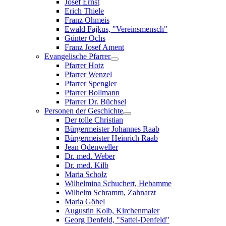
Josef Ernst
Erich Thiele
Franz Ohmeis
Ewald Fajkus, "Vereinsmensch"
Günter Ochs
Franz Josef Ament
Evangelische Pfarrer
Pfarrer Hotz
Pfarrer Wenzel
Pfarrer Spengler
Pfarrer Bollmann
Pfarrer Dr. Büchsel
Personen der Geschichte
Der tolle Christian
Bürgermeister Johannes Raab
Bürgermeister Heinrich Raab
Jean Odenweller
Dr. med. Weber
Dr. med. Kilb
Maria Scholz
Wilhelmina Schuchert, Hebamme
Wilhelm Schramm, Zahnarzt
Maria Göbel
Augustin Kolb, Kirchenmaler
Georg Denfeld, "Sattel-Denfeld"