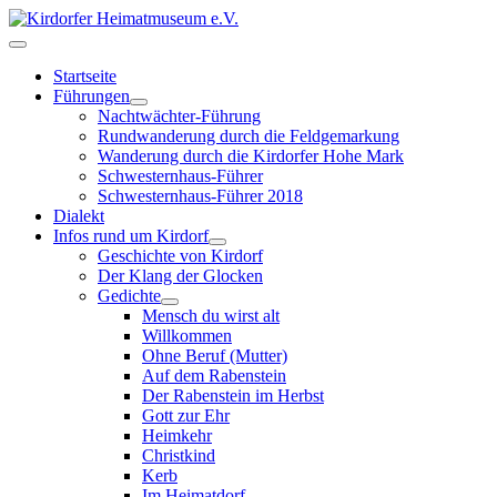
Startseite
Führungen
Nachtwächter-Führung
Rundwanderung durch die Feldgemarkung
Wanderung durch die Kirdorfer Hohe Mark
Schwesternhaus-Führer
Schwesternhaus-Führer 2018
Dialekt
Infos rund um Kirdorf
Geschichte von Kirdorf
Der Klang der Glocken
Gedichte
Mensch du wirst alt
Willkommen
Ohne Beruf (Mutter)
Auf dem Rabenstein
Der Rabenstein im Herbst
Gott zur Ehr
Heimkehr
Christkind
Kerb
Im Heimatdorf