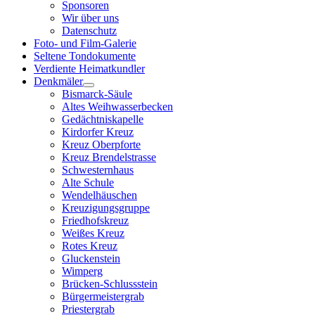
Sponsoren
Wir über uns
Datenschutz
Foto- und Film-Galerie
Seltene Tondokumente
Verdiente Heimatkundler
Denkmäler
Bismarck-Säule
Altes Weihwasserbecken
Gedächtniskapelle
Kirdorfer Kreuz
Kreuz Oberpforte
Kreuz Brendelstrasse
Schwesternhaus
Alte Schule
Wendelhäuschen
Kreuzigungsgruppe
Friedhofskreuz
Weißes Kreuz
Rotes Kreuz
Gluckenstein
Wimperg
Brücken-Schlussstein
Bürgermeistergrab
Priestergrab