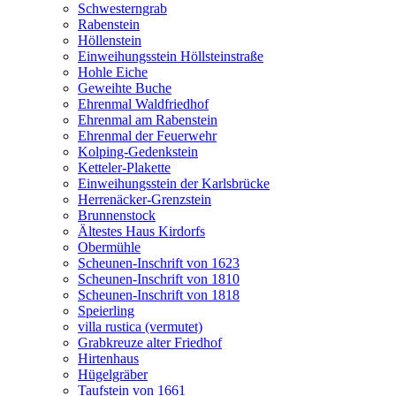
Schwesterngrab
Rabenstein
Höllenstein
Einweihungsstein Höllsteinstraße
Hohle Eiche
Geweihte Buche
Ehrenmal Waldfriedhof
Ehrenmal am Rabenstein
Ehrenmal der Feuerwehr
Kolping-Gedenkstein
Ketteler-Plakette
Einweihungsstein der Karlsbrücke
Herrenäcker-Grenzstein
Brunnenstock
Ältestes Haus Kirdorfs
Obermühle
Scheunen-Inschrift von 1623
Scheunen-Inschrift von 1810
Scheunen-Inschrift von 1818
Speierling
villa rustica (vermutet)
Grabkreuze alter Friedhof
Hirtenhaus
Hügelgräber
Taufstein von 1661