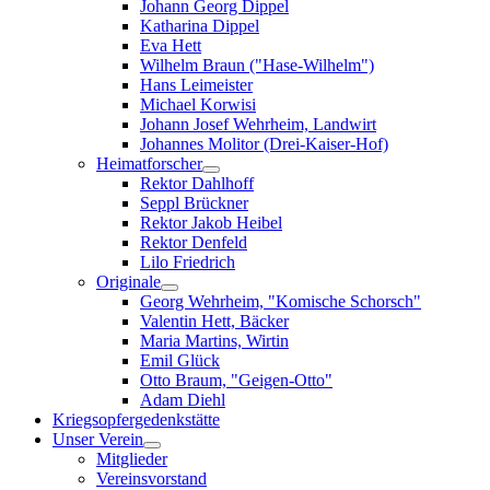
Johann Georg Dippel
Katharina Dippel
Eva Hett
Wilhelm Braun ("Hase-Wilhelm")
Hans Leimeister
Michael Korwisi
Johann Josef Wehrheim, Landwirt
Johannes Molitor (Drei-Kaiser-Hof)
Heimatforscher
Rektor Dahlhoff
Seppl Brückner
Rektor Jakob Heibel
Rektor Denfeld
Lilo Friedrich
Originale
Georg Wehrheim, "Komische Schorsch"
Valentin Hett, Bäcker
Maria Martins, Wirtin
Emil Glück
Otto Braum, "Geigen-Otto"
Adam Diehl
Kriegsopfergedenkstätte
Unser Verein
Mitglieder
Vereinsvorstand