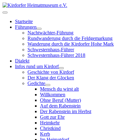
Startseite
Führungen
Nachtwächter-Führung
Rundwanderung durch die Feldgemarkung
Wanderung durch die Kirdorfer Hohe Mark
Schwesternhaus-Führer
Schwesternhaus-Führer 2018
Dialekt
Infos rund um Kirdorf
Geschichte von Kirdorf
Der Klang der Glocken
Gedichte
Mensch du wirst alt
Willkommen
Ohne Beruf (Mutter)
Auf dem Rabenstein
Der Rabenstein im Herbst
Gott zur Ehr
Heimkehr
Christkind
Kerb
Im Heimatdorf