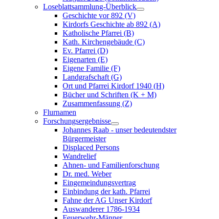
Loseblattsammlung-Überblick
Geschichte vor 892 (V)
Kirdorfs Geschichte ab 892 (A)
Katholische Pfarrei (B)
Kath. Kirchengebäude (C)
Ev. Pfarrei (D)
Eigenarten (E)
Eigene Familie (F)
Landgrafschaft (G)
Ort und Pfarrei Kirdorf 1940 (H)
Bücher und Schriften (K + M)
Zusammenfassung (Z)
Flurnamen
Forschungsergebnisse
Johannes Raab - unser bedeutendster
Bürgermeister
Displaced Persons
Wandrelief
Ahnen- und Familienforschung
Dr. med. Weber
Eingemeindungsvertrag
Einbindung der kath. Pfarrei
Fahne der AG Unser Kirdorf
Auswanderer 1786-1934
Feuerwehr-Männer