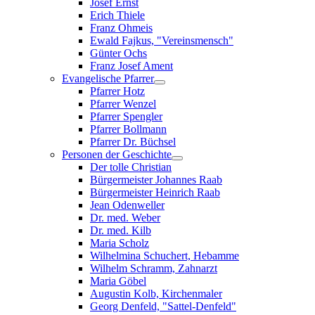
Josef Ernst
Erich Thiele
Franz Ohmeis
Ewald Fajkus, "Vereinsmensch"
Günter Ochs
Franz Josef Ament
Evangelische Pfarrer
Pfarrer Hotz
Pfarrer Wenzel
Pfarrer Spengler
Pfarrer Bollmann
Pfarrer Dr. Büchsel
Personen der Geschichte
Der tolle Christian
Bürgermeister Johannes Raab
Bürgermeister Heinrich Raab
Jean Odenweller
Dr. med. Weber
Dr. med. Kilb
Maria Scholz
Wilhelmina Schuchert, Hebamme
Wilhelm Schramm, Zahnarzt
Maria Göbel
Augustin Kolb, Kirchenmaler
Georg Denfeld, "Sattel-Denfeld"